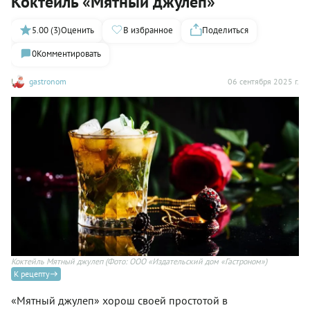
Коктейль «Мятный джулеп»
5.00 (3)
Оценить
В избранное
Поделиться
0
Комментировать
gastronom
06 сентября 2025 г.
Коктейль Мятный джулеп
(Фото: ООО «Издательский дом «Гастроном»)
К рецепту
«Мятный джулеп» хорош своей простотой в