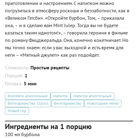
приготовлении и настроением. С напитком можно
погрузиться в атмосферу роскоши и беззаботности, как в
«Великом Гэтсби». «Откройте бурбон, Том, – приказала
она, – и я сделаю вам Mint Julep. Тогда вы не будете
казаться таким идиотом!», – говорила героиня в фильме
по роману Фицджеральда. Она, конечно кокетничает. Но
мы точно знаем: если у вас выходной и есть время для
неги – «Мятный джулеп» как раз подойдет.
Сложность:
Простые рецепты
Порций:
1
Готовка:
5 мин
Коктейли алкогольные
Напиток
Напиток алкогольный
Вегетарианство: Строго
Вегетарианство
Новогоднее меню
Новый год
Ингредиенты на 1 порцию
100 мл бурбона