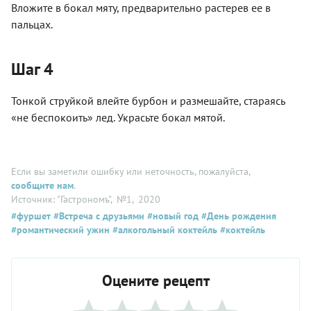
Вложите в бокал мяту, предварительно растерев ее в
пальцах.
Шаг 4
Тонкой струйкой влейте бурбон и размешайте, стараясь
«не беспокоить» лед. Украсьте бокал мятой.
Если вы заметили ошибку или неточность, пожалуйста,
сообщите нам
.
Источник: "Гастрономъ"
, №1
, 2020
#фуршет
#Встреча с друзьями
#новый год
#День рождения
#романтический ужин
#алкогольный коктейль
#коктейль
Оцените рецепт