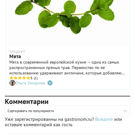
ПРОДУКТ
Мята
Мята в современной европейской кухне — одна из самых
распространенных пряных трав. Первенство по ее
использованию удерживают англичане, которые добавляют
мяту в сладкие и несладкие блюда, где растение
5
(1)
Ольга Захарова
замечательно гармонирует с мясом, особенно с бараниной.
Комментарии
Сортировать по популярности
Уже зарегистрированны на gastronom.ru?
Войдите
или
оставьте комментарий как гость