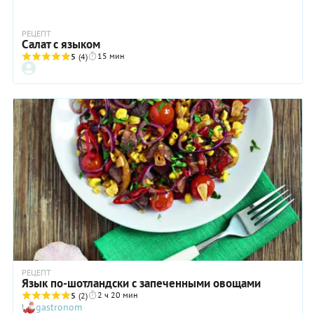
РЕЦЕПТ
Cалат с языком
15 мин
5
(4)
РЕЦЕПТ
Язык по-шотландски с запеченными овощами
2 ч 20 мин
5
(2)
gastronom