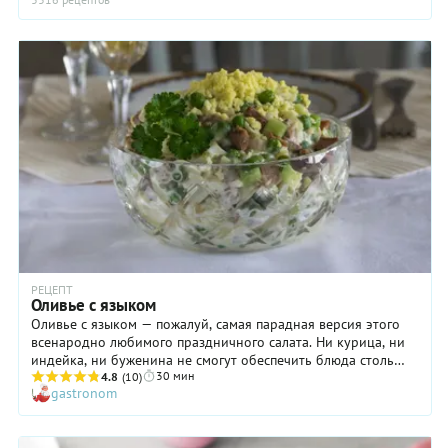
РЕЦЕПТ
Оливье с языком
Оливье с языком — пожалуй, самая парадная версия этого
всенародно любимого праздничного салата. Ни курица, ни
индейка, ни буженина не смогут обеспечить блюда столь
30 мин
нежного изысканного вкуса! Конечно, приготовления
4.8
(10)
gastronom
подобного оливье займет немало времени, но результат
приятно удивит ваших близких и гостей дома. Обратите
внимание на то, что после варки говяжий язык потребует