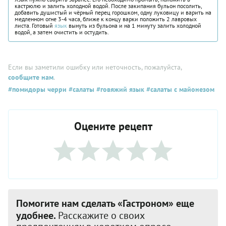
кастрюлю и залить холодной водой. После закипания бульон посолить,
добавить душистый и чёрный перец горошком, одну луковицу и варить на
медленном огне 3-4 часа, ближе к концу варки положить 2 лавровых
листа. Готовый
язык
вынуть из бульона и на 1 минуту залить холодной
водой, а затем очистить и остудить.
Если вы заметили ошибку или неточность, пожалуйста,
сообщите нам
.
#помидоры черри
#салаты
#говяжий язык
#салаты с майонезом
Оцените рецепт
Помогите нам сделать «Гастроном» еще
удобнее.
Расскажите о своих