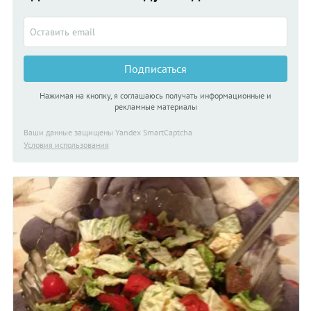
сразу добавляет блюду сто очков. И непременно дайте
готовому оливье основательно «отдохнуть» в холодильнике
перед подачей, чтобы вкусы всех ингредиентов слились в
общую прекрасную симфонию!
Подписаться
Нажимая на кнопку, я соглашаюсь получать информационные и
рекламные материалы
Ваши данные защищены Yandex SmartCaptcha
Условия использования