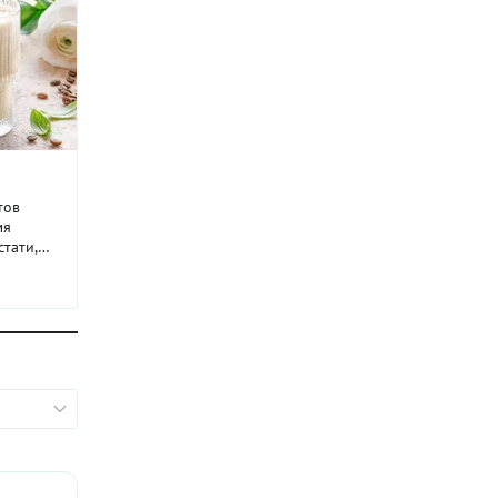
тов
мя
стати,
и.
90х
из
аристу
ый
ьной
торое
едения
жить
умали.
оста:
ным