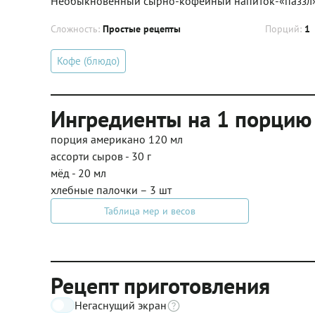
Необыкновенный сырно-кофейный напиток-«паззл», 
Сложность:
Простые рецепты
Порций:
1
Кофе (блюдо)
Ингредиенты на 1 порцию
порция американо 120 мл
ассорти сыров - 30 г
мёд - 20 мл
хлебные палочки – 3 шт
Таблица мер и весов
Рецепт приготовления
Негаснущий экран