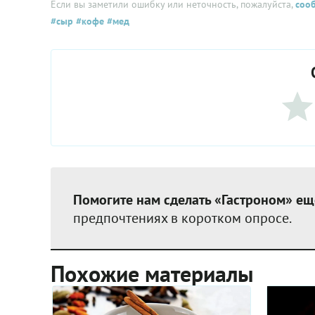
Если вы заметили ошибку или неточность, пожалуйста,
соо
#сыр
#кофе
#мед
Помогите нам сделать «Гастроном» ещ
предпочтениях в коротком опросе.
Похожие материалы