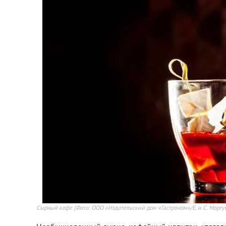
Сырный кофе
(Фото: ООО «Издательский дом «Гастроном»/Е. и С. Моргу