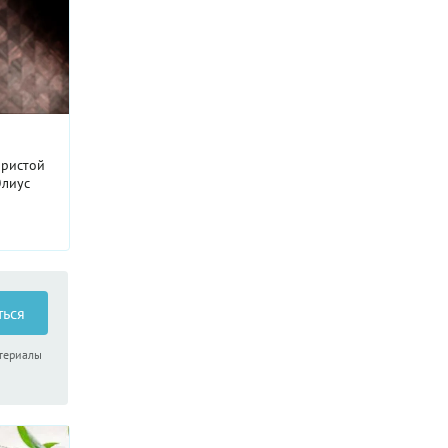
аристой
Юлиус
ться
атериалы