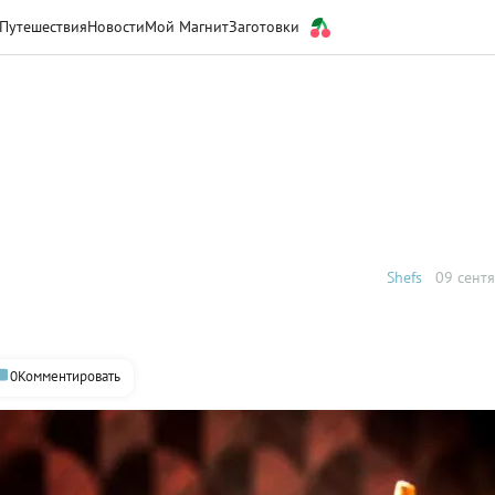
Путешествия
Новости
Мой Магнит
Заготовки
Shefs
09 сентя
0
Комментировать