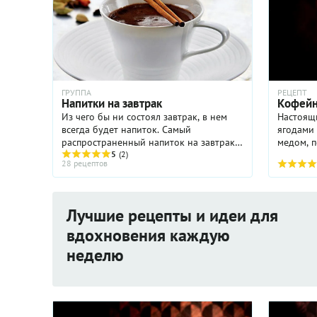
ГРУППА
РЕЦЕПТ
Напитки на завтрак
Кофейн
Из чего бы ни состоял завтрак, в нем
Настоящ
всегда будет напиток. Самый
ягодами 
распространенный напиток на завтрак
медом, п
– кофе. Поверьте, есть много других
5
(2)
останов
28 рецептов
напитков, которые оказывают не менее
бодрящее действие: чай, ...
Лучшие рецепты и идеи для
вдохновения каждую
неделю