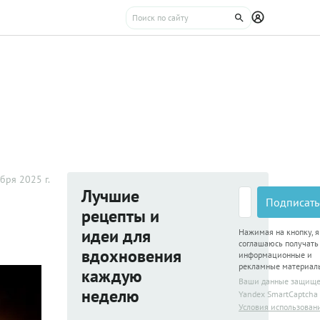
бря 2025 г.
Лучшие
Подписать
рецепты и
идеи для
Нажимая на кнопку, я
соглашаюсь получать
вдохновения
информационные и
рекламные материал
каждую
Ваши данные защищ
неделю
Yandex SmartCaptcha
Условия использован