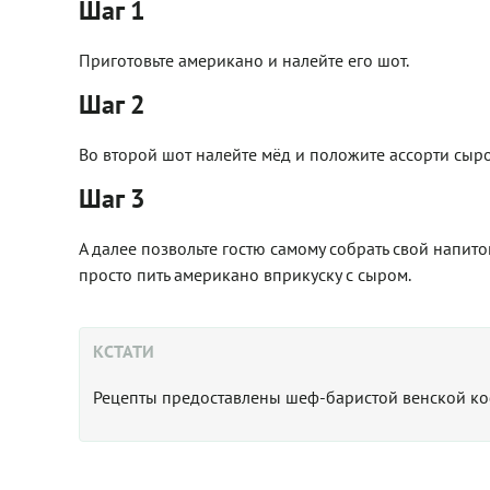
Шаг 1
Приготовьте американо и налейте его шот.
Шаг 2
Во второй шот налейте мёд и положите ассорти сыро
Шаг 3
А далее позвольте гостю самому собрать свой напито
просто пить американо вприкуску с сыром.
КСТАТИ
Рецепты предоставлены
шеф-баристой венской к