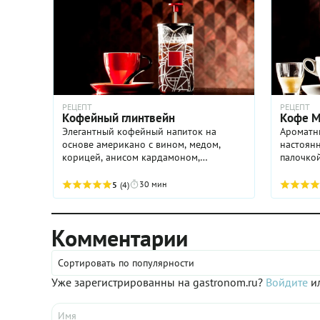
РЕЦЕПТ
РЕЦЕПТ
Кофейный глинтвейн
Кофе М
Элегантный кофейный напиток на
Ароматн
основе американо с вином, медом,
настоянн
корицей, анисом кардамоном,
палочкой
гвоздикой, перцем и имбирем, который
гвоздико
сделает осень ярче, а зиму – теплее и
не тольк
30 мин
5
(4)
солнечнее.
полезным
Комментарии
Сортировать по популярности
Уже зарегистрированны на gastronom.ru?
Войдите
ил