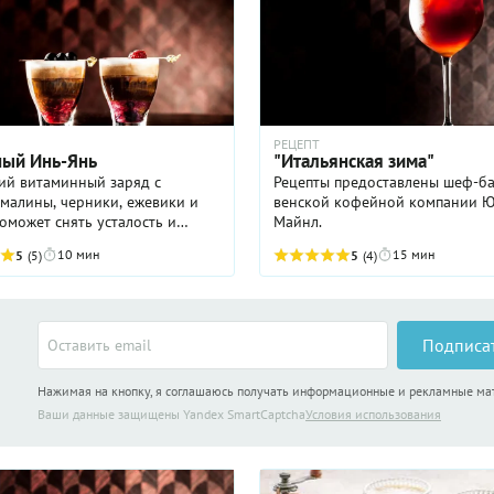
РЕЦЕПТ
ый Инь-Янь
"Итальянская зима"
ий витаминный заряд с
Рецепты предоставлены шеф-б
малины, черники, ежевики и
венской кофейной компании 
оможет снять усталость и
Майнл.
ить приближающуюся простуду.
10 мин
15 мин
5
(5)
5
(4)
Подписа
Нажимая на кнопку, я соглашаюсь получать информационные и рекламные м
Ваши данные защищены Yandex SmartCaptcha
Условия использования