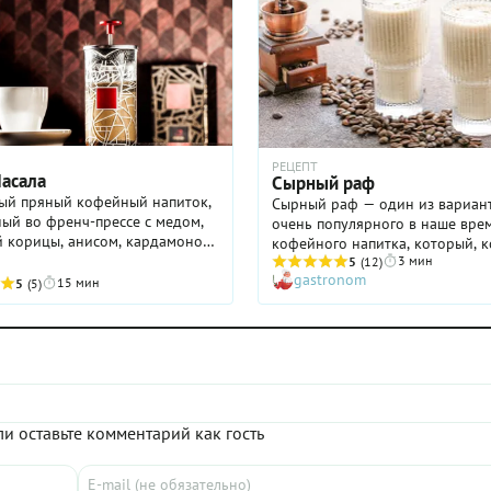
РЕЦЕПТ
асала
Сырный раф
ый пряный кофейный напиток,
Сырный раф — один из вариан
ый во френч-прессе с медом,
очень популярного в наше вре
 корицы, анисом, кардамоном,
кофейного напитка, который, к
й, перцем и имбирем. Наделен
3 мин
был изобретен именно в Росси
5
(12)
gastronom
о неповторимым вкусом, но и
Рассказывают, что в середине 
15 мин
5
(5)
и ...
постоянный посетитель одной 
московских кофеен озадачил б
просьбой подать какой-то нов
вариант кофе, поскольку остал
ассортимент ему надоел. Неко
время лучшие специалисты зав
ломали головы, что же предло
и оставьте комментарий как гость
дорогому гостю. И вскоре прид
Суть рецепта была довольна пр
10% сливки взбивали с ваниль