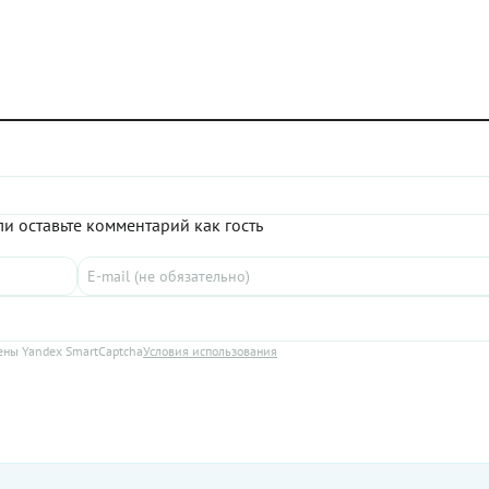
и оставьте комментарий как гость
ны Yandex SmartCaptcha
Условия использования