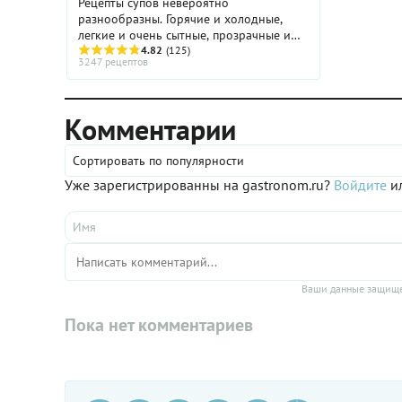
Рецепты супов невероятно
разнообразны. Горячие и холодные,
легкие и очень сытные, прозрачные и
густые, жидкие и супы-кремы — супы
4.82
(125)
3247 рецептов
бывают такими разными!
Комментарии
Сортировать по популярности
Уже зарегистрированны на gastronom.ru?
Войдите
ил
Ваши данные защище
Пока нет комментариев