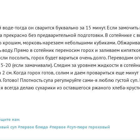
 воде-тогда он сварится буквально за 15 минут. Если замочить
са прекрасно без предварительной подготовки. В сотейнике с 
лко крошим, морковь нарезаем небольшими кубиками. Обжарив
ть воду. Прямо в сотейник переносим горох и заливаем кипятко
сли посолить, горох будет вариться очень долго. Переводим ог
5-20 (если замачивали). Следим за уровнем жидкости в сотейн
 см. Когда горох готов, солим и даем провариться еще минут 
Готово! Плотность супа регулируйте сами-я люблю густой суп.
у я всегда делаю сухарики из оставшегося ржаного хлеба-хруст
бщите нам
.
овый суп
#первое блюдо
#первое
#суп-пюре гороховый