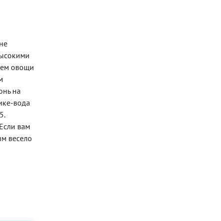
 не
высокими
аем овощи
м
онь на
ике-вода
5.
 Если вам
им весело