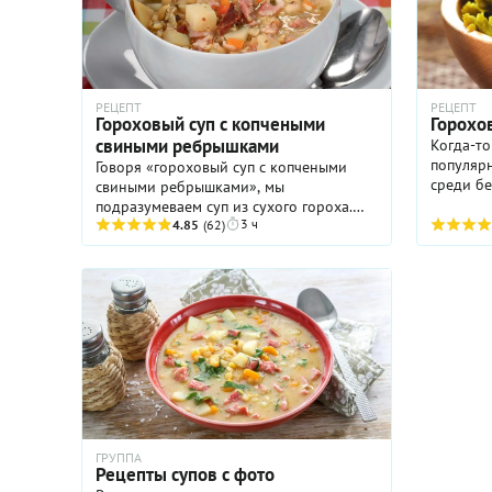
РЕЦЕПТ
РЕЦЕПТ
Гороховый суп с копчеными
Горохо
свиными ребрышками
Когда-то
популяр
Говоря «гороховый суп с копчеными
среди бе
свиными ребрышками», мы
думают м
подразумеваем суп из сухого гороха.
русские 
3 ч
Первые блюда из свежего — легкие и
4.85
(62)
стол едва
низкокалорийные — хороши летом, но
для холодного сезона решительно не ...
ГРУППА
Рецепты супов с фото