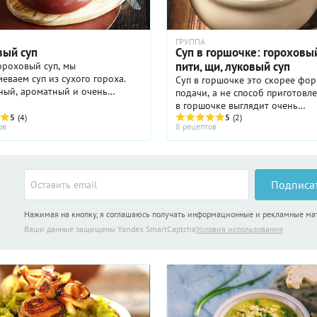
ГРУППА
вый суп
Суп в горшочке: гороховый
пити, щи, луковый суп
ороховый суп, мы
еваем суп из сухого гороха.
Суп в горшочке это скорее фо
ный, ароматный и очень
подачи, а не способ приготовле
суп особенно актуален в
в горшочке выглядит очень
 погоду. В его приготовлении
5
(4)
привлекательно, и иногда кажет
5
(2)
ов
8 рецептов
го сложного, более того, оно не
блюдо приобретает особый вку
Собственно, сам суп всегда ...
Подписа
Нажимая на кнопку, я соглашаюсь получать информационные и рекламные м
Ваши данные защищены Yandex SmartCaptcha
Условия использования