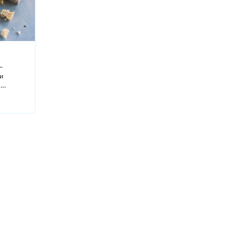
—
 и
!
ох, рис,
няются