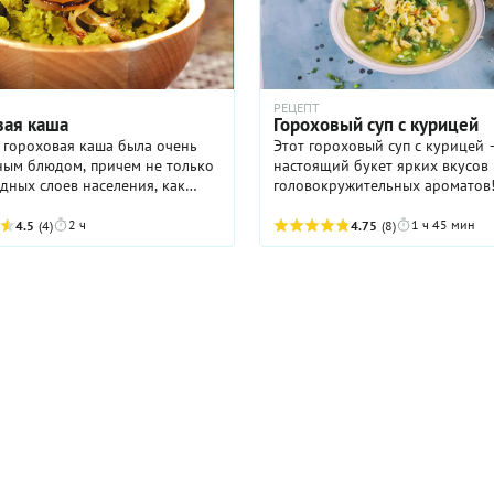
РЕЦЕПТ
вая каша
Гороховый суп с курицей
 гороховая каша была очень
Этот гороховый суп с курицей 
ным блюдом, причем не только
настоящий букет ярких вкусов
дных слоев населения, как
головокружительных ароматов
ногие. Ее, например, обожали
Обычные, весьма нехитрые
цари и требовали подавать на
ингредиенты (сухой желтый гор
2 ч
1 ч 45 мин
4.5
(4)
4.75
(8)
 ли не ...
куриное филе и овощи) допол
острым ...