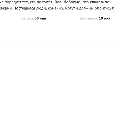
порадует тех, кто постится! Ведь бобовые - это кладезь по
вками. Постящиеся люди, конечно, могут и должны обойтись б
Готовка:
30 мин
Доп. время:
10 мин