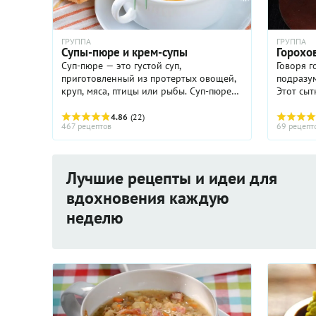
ГРУППА
ГРУППА
Супы-пюре и крем-супы
Горохо
Суп-пюре — это густой суп,
Говоря г
приготовленный из протертых овощей,
подразум
круп, мяса, птицы или рыбы. Суп-пюре
Этот сыт
часто используют в диетическом и
вкусный 
детском питании. В основе супа-пюре
холодную
4.86
(22)
467 рецептов
69 рецепт
лежит мясной или рыбный бульон ...
нет ниче
...
Лучшие рецепты и идеи для
вдохновения каждую
неделю