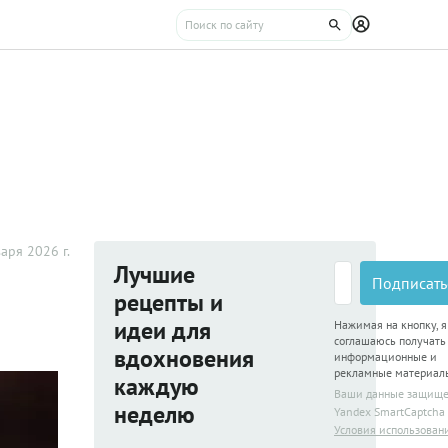
аря 2026 г.
Лучшие
Подписать
рецепты и
идеи для
Нажимая на кнопку, я
соглашаюсь получать
вдохновения
информационные и
рекламные материал
каждую
Ваши данные защищ
неделю
Yandex SmartCaptcha
Условия использован