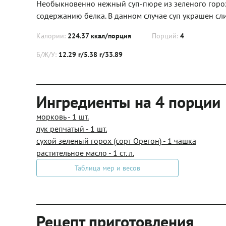
Необыкновенно нежный суп-пюре из зеленого гороха 
содержанию белка. В данном случае суп украшен сли
Калории:
224.37 ккал/порция
Порций:
4
Б/Ж/У:
12.29 г/5.38 г/33.89
Ингредиенты на 4 порции
морковь - 1 шт.
лук репчатый - 1 шт.
сухой зеленый горох (сорт Орегон) - 1 чашка
растительное масло - 1 ст. л.
Таблица мер и весов
Рецепт приготовления