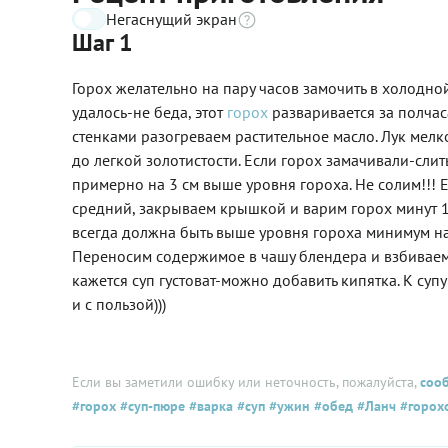
Негаснущий экран
Шаг 1
Горох желательно на пару часов замочить в холодной
удалось-не беда, этот
горох
разваривается за полча
стенками разогреваем растительное масло. Лук ме
до легкой золотистости. Если горох замачивали-сли
примерно на 3 см выше уровня гороха. Не солим!!! Е
средний, закрываем крышкой и варим горох минут 1
всегда должна быть выше уровня гороха минимум на 2
Переносим содержимое в чашу блендера и взбиваем. 
кажется суп густоват-можно добавить кипятка. К суп
и с пользой)))
Если вы заметили ошибку или неточность, пожалуйста,
соо
#горох
#суп-пюре
#варка
#суп
#ужин
#обед
#Ланч
#горох