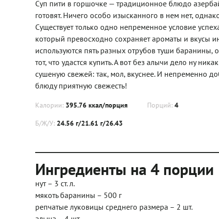
Суп пити в горшочке — традиционное блюдо азерба
готовят. Ничего особо изысканного в нем нет, однако
Существует только одно непременное условие успех
который превосходно сохраняет ароматы и вкусы инг
используются пять разных отрубов туши баранины, 
тот, что удастся купить. А вот без алычи дело ну н
сушеную свежей: так, мол, вкуснее. И непременно доб
блюду приятную свежесть!
Калории:
395.76 ккал/порция
Порций:
4
Б/Ж/У:
24.56 г/21.61 г/26.43
Ингредиенты на 4 порции
нут – 3 ст. л.
мякоть баранины – 500 г
репчатые луковицы среднего размера – 2 шт.
алыча – 4 шт.