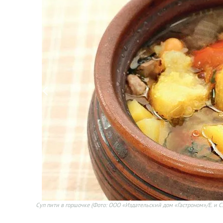
Суп пити в горшочке
(Фото: ООО «Издательский дом «Гастроном»/Е. и С