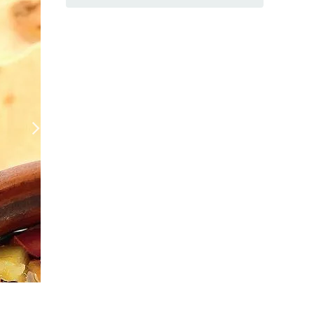
Суп пити в горшочке, заходник
(Фото: ООО «Издательский дом «Гастрон