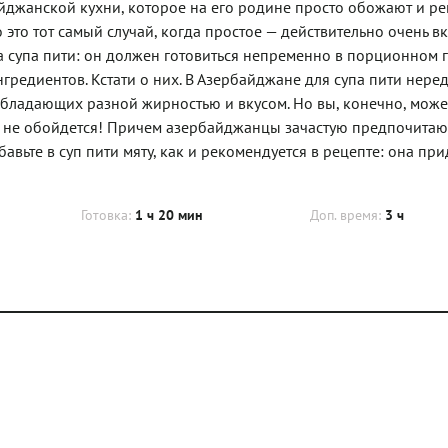
йджанской кухни, которое на его родине просто обожают и ре
 это тот самый случай, когда простое — действительно очень вк
а супа пити: он должен готовиться непременно в порционном 
редиентов. Кстати о них. В Азербайджане для супа пити нере
обладающих разной жирностью и вкусом. Но вы, конечно, может
икак не обойдется! Причем азербайджанцы зачастую предпочитаю
авьте в суп пити мяту, как и рекомендуется в рецепте: она при
Готовка:
1 ч 20 мин
Доп. время:
3 ч