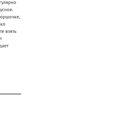
гулярно
усное.
горшочке,
дко
е взять
т
дает