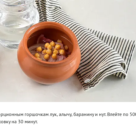
орционным горшочкам лук, алычу, баранину и нут. Влейте по 50
овку на 30 минут.