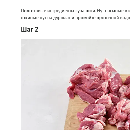
Подготовьте ингредиенты супа пити. Нут насыпьте в м
откиньте нут на дуршлаг и промойте проточной водо
Шаг 2