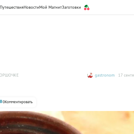
Путешествия
Новости
Мой Магнит
Заготовки
ГОРШОЧКЕ
gastronom
17 сентя
0
Комментировать