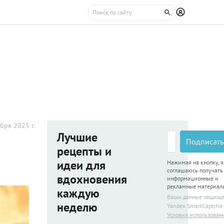
бря 2025 г.
Лучшие
Подписать
рецепты и
идеи для
Нажимая на кнопку, я
соглашаюсь получать
вдохновения
информационные и
рекламные материал
каждую
Ваши данные защищ
неделю
Yandex SmartCaptcha
Условия использован