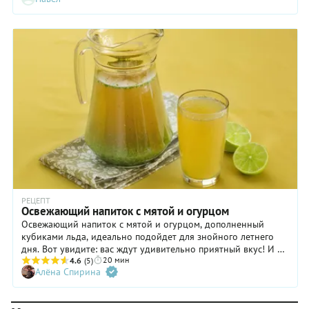
РЕЦЕПТ
Освежающий напиток с мятой и огурцом
Освежающий напиток с мятой и огурцом, дополненный
кубиками льда, идеально подойдет для знойного летнего
дня. Вот увидите: вас ждут удивительно приятный вкус! И в
20 мин
самом деле: не только ж цитрусовыми лимонадами утолять
4.6
(5)
Алёна Спирина
жажду, особенно когда основные ингредиенты напитка
можно собрать на собственной грядке! Помимо свежих
огурцов и мяты, в состав рецепта входят мед и лайм, вместо