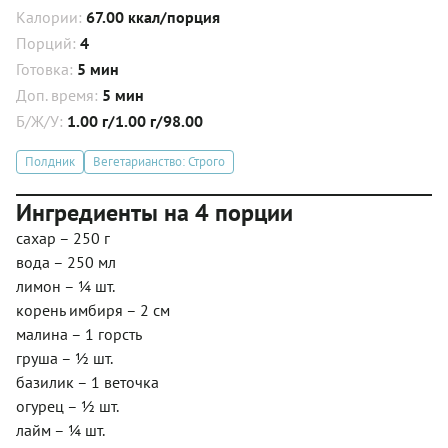
Калории:
67.00 ккал/порция
Порций:
4
Готовка:
5 мин
Доп. время:
5 мин
Б/Ж/У:
1.00 г/1.00 г/98.00
Полдник
Вегетарианство: Строго
Ингредиенты на 4 порции
сахар – 250 г
вода – 250 мл
лимон – ¼ шт.
корень имбиря – 2 см
малина – 1 горсть
груша – ½ шт.
базилик – 1 веточка
огурец – ½ шт.
лайм – ¼ шт.