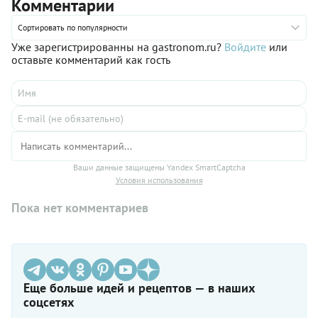
Комментарии
которого вполне подойдет и лимон. Только помните, что
такому освежающему напитку следует дать хорошо
настояться, чтобы вкусы ингредиентов раскрылись
Сортировать по популярности
максимально полно.
Уже зарегистрированны на gastronom.ru?
Войдите
или
оставьте комментарий как гость
Ваши данные защищены Yandex SmartCaptcha
Условия использования
Пока нет комментариев
Еще больше идей и рецептов — в наших
соцсетях