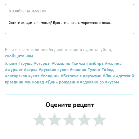
ХОЗЯЙКЕ НА ЗАМЕТКУ
Хотите охладить лимонад? Бросьте в него замороженные ягоды.
Если вы заметили ошибку или неточность, пожалуйста,
сообщите нам
.
#лайм
#груша
#огурцы
#базилик
#кинза
#имбирь
#малина
#фуршет
#варка
#русская кухня
#пикник
#ужин
#обед
#авторская кухня
#полдник
#Встреча с друзьями
#Ланч
#детский
праздник
#лимонад
#День рождения
#сделано со вкусом
Оцените рецепт