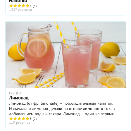
Напитки
5
(5)
1327 рецептов
ГРУППА
Лимонад
Лимонад (от фр. limonade) – прохладительный напиток.
Изначально лимонад делали на основе лимонного сока с
добавлением воды и сахара. Лимонад – один из первых
напитков, который стали производить ...
5
(2)
119 рецептов