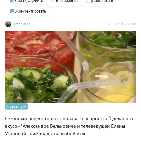
5.00 (2)
Оценить
В избранное
Поделиться
0
Комментировать
Archdialog
05 июня 2025 г.
К рецепту
Сезонный рецепт от шеф-повара телепроекта “Сделано со
вкусом” Александра Бельковича и телеведущей Елены
Усановой - лимонады на любой вкус.