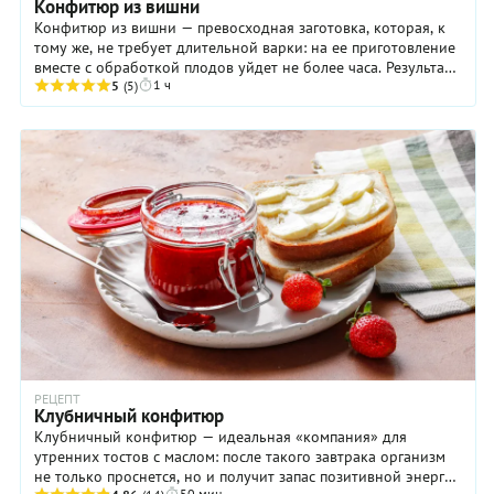
Конфитюр из вишни
Конфитюр из вишни — превосходная заготовка, которая, к
тому же, не требует длительной варки: на ее приготовление
вместе с обработкой плодов уйдет не более часа. Результат
1 ч
же точно порадует вас и ваших ...
5
(5)
РЕЦЕПТ
Клубничный конфитюр
Клубничный конфитюр — идеальная «компания» для
утренних тостов с маслом: после такого завтрака организм
не только проснется, но и получит запас позитивной энергии
50 мин