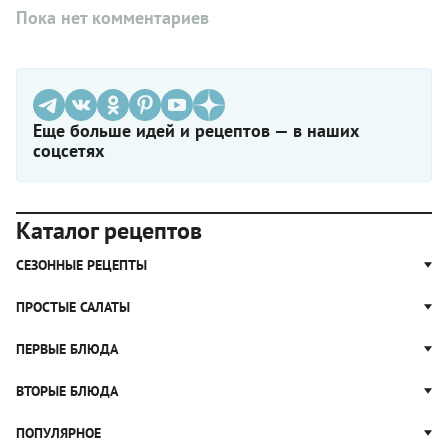
Пока нет комментариев
Еще больше идей и рецептов — в наших
соцсетях
Каталог рецептов
СЕЗОННЫЕ РЕЦЕПТЫ
Рецепты из капусты
ПРОСТЫЕ САЛАТЫ
Блюда с картошкой
Простые салаты
ПЕРВЫЕ БЛЮДА
Рецепты с грибами
Салат Оливье
Яблочные пироги
Щи
ВТОРЫЕ БЛЮДА
Салат Цезарь
Рецепты с клюквой
Борщ
Салат Нисуаз
Котлеты
ПОПУЛЯРНОЕ
Блюда из тыквы
Рассольник