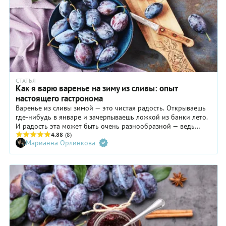
СТАТЬЯ
Как я варю варенье на зиму из сливы: опыт
настоящего гастронома
Варенье из сливы зимой — это чистая радость. Открываешь
где-нибудь в январе и зачерпываешь ложкой из банки лето.
И радость эта может быть очень разнообразной — ведь
сами сливы такие разные! Цвет, вкус, консистенция — все это
4.88
(8)
Марианна Орлинкова
дает нам возможность раскладывать по банкам совершенно
непохожие лакомства.