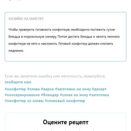
ХОЗЯЙКЕ НА ЗАМЕТКУ
Чтобы проверить готовность конфитюра, необходимо поставить сухое
блюдце в морозильную камеру. Потом достать блюдце и налить немного
конфитюра на него и наклонить. Готовый конфитюр должен сползать
медленно.
Если вы заметили ошибку или неточность, пожалуйста,
сообщите нам
.
#конфитюр
#слива
#варка
#заготовки на зиму
#десерт
#консервирование
#блендер
#слива на зиму
#заготовка
#конфитюр из сливы
#сливовый конфитюр
Оцените рецепт