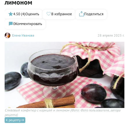
лимоном
4.50 (4)
Оценить
В избранное
Поделиться
0
Комментировать
Елена Иванова
28 апреля 2025 г.
Сливовый конфитюр с корицей и лимоном
(Фото: Фото пользователя, автора
рецепта)
К рецепту