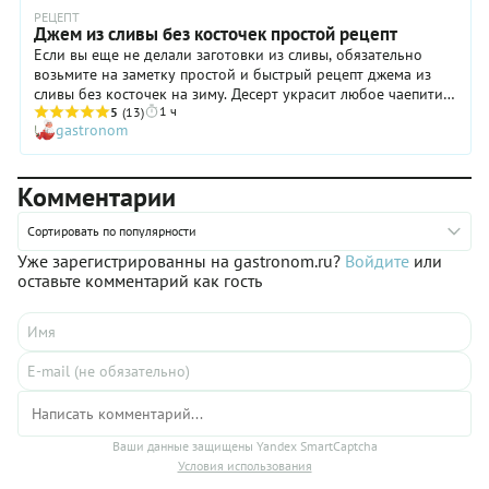
РЕЦЕПТ
Джем из сливы без косточек простой рецепт
Если вы еще не делали заготовки из сливы, обязательно
возьмите на заметку простой и быстрый рецепт джема из
сливы без косточек на зиму. Десерт украсит любое чаепитие,
1 ч
и прекрасно подойдет в качестве начинки для выпечки.
5
(13)
gastronom
Более того, джем из слив полезен. Фруктовая мякоть
содержит большое количество витаминов А и РР, а также
витамины группы В. Плоды можно брать любые, даже
Комментарии
перезревшие. Только, не испорченные. Косточки нужно
будет удалить, а затем пропустить массу через мясорубку.
Блендер или кухонный комбайн тоже подойдет. Главное,
Сортировать по популярности
чтобы масса получилась однородной. А для пряного аромата
Уже зарегистрированны на gastronom.ru?
Войдите
или
добавим звездочку бадьяна и молотую корицу.
оставьте комментарий как гость
Ваши данные защищены Yandex SmartCaptcha
Условия использования