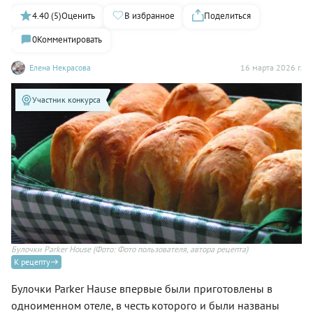
4.40 (5)
Оценить
В избранное
Поделиться
0
Комментировать
Елена Некрасова
16 марта 2026 г.
Участник конкурса
Булочки Parker House
(Фото: Фото пользователя, автора рецепта)
К рецепту
Булочки Parker Hause впервые были приготовлены в
одноименном отеле, в честь которого и были названы