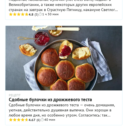
Великобритании, а также некоторых других европейских
странах на завтрак в Страстную Пятницу, накануне Светлого
1 ч 30 мин
Воскресения Христова. Однако ...
4.8
(5)
РЕЦЕПТ
Cдобные булочки из дрожжевого теста
Сдобные булочки из дрожжевого теста — очень домашняя,
уютная, действительно душевная выпечка. Они хороши в
любое время дня, но особенно утром. Согласитесь: так
40 мин
приятно просыпаться от аромата свежей ...
4.67
(6)