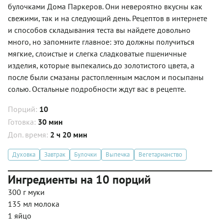
булочками Дома Паркеров. Они невероятно вкусны как
свежими, так и на следующий день. Рецептов в интернете
и способов складывания теста вы найдете довольно
много, но запомните главное: это должны получиться
мягкие, слоистые и слегка сладковатые пшеничные
изделия, которые выпекались до золотистого цвета, а
после были смазаны растопленным маслом и посыпаны
солью. Остальные подробности ждут вас в рецепте.
Порций:
10
Готовка:
30 мин
Доп. время:
2 ч 20 мин
Духовка
Завтрак
Булочки
Выпечка
Вегетарианство
Ингредиенты на 10 порций
300 г муки
135 мл молока
1 яйцо