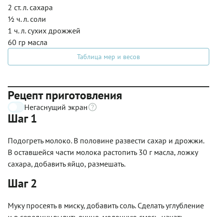
2 ст. л. сахара
½ ч. л. соли
1 ч. л. сухих дрожжей
60 гр масла
Таблица мер и весов
Рецепт приготовления
Негаснущий экран
Шаг 1
Подогреть молоко. В половине развести сахар и дрожжи.
В оставшейся части молока растопить 30 г масла, ложку
сахара, добавить яйцо, размешать.
Шаг 2
Муку просеять в миску, добавить соль. Сделать углубление
и в середину вылить яично-молочную смесь, начать