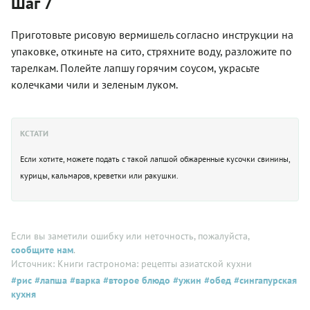
Шаг 7
Приготовьте рисовую вермишель согласно инструкции на
упаковке, откиньте на сито, стряхните воду, разложите по
тарелкам. Полейте лапшу горячим соусом, украсьте
колечками чили и зеленым луком.
КСТАТИ
Если хотите, можете подать с такой лапшой обжаренные кусочки свинины,
курицы, кальмаров, креветки или ракушки.
Если вы заметили ошибку или неточность, пожалуйста,
сообщите нам
.
Источник: Книги гастронома: рецепты азиатской кухни
#рис
#лапша
#варка
#второе блюдо
#ужин
#обед
#сингапурская
кухня