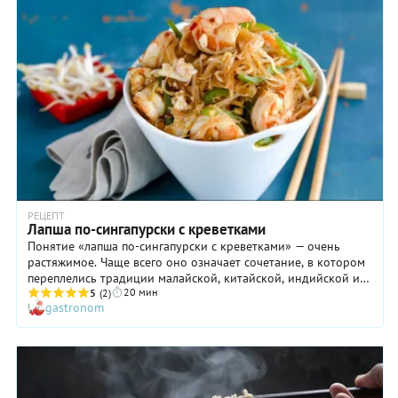
РЕЦЕПТ
Лапша по-сингапурски с креветками
Понятие «лапша по-сингапурски с креветками» — очень
растяжимое. Чаще всего оно означает сочетание, в котором
переплелись традиции малайской, китайской, индийской и
20 мин
индонезийской кухни в одном рецепте. Фунчозу с пряным
5
(2)
gastronom
соусом и креветками готовят во многих азиатских странах,
нередко дополняя блюдо жареными овощами, яйцами,
пророщенной фасолью. Если вы желаете повторить это
блюдо на домашней кухне — ориентируйтесь на наш рецепт.
Только подготовьте все ингредиенты заранее, чтобы лежали
у вас под рукой: делать все придется очень быстро и так же