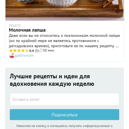
РЕЦЕПТ
Молочная лапша
Даже если вы не относитесь к поклонникам молочной лапши
(но по крайней мере не являетесь противником с
детсадовских времен), приготовьте ее по нашему рецепту. Вы
50 мин
удивитесь, насколько это первое блюдо может быть нежным
4.4
(5)
gastronom
и вкусным! В чем секрет рецепта? Прежде всего, в том, что
наша лапша самодельная. Кроме того, ее необходимо
предварительно прокипятить в воде и лишь затем класть в
суп. Ну и, наконец, очень важно, чтобы основа молочной
Лучшие рецепты и идеи для
лапши, то есть, молоко, было натуральным и вкусным! Иначе
все ваши старания будут бесполезны.
вдохновения каждую неделю
Подписаться
Нажимая на кнопку, я соглашаюсь получать информационные и