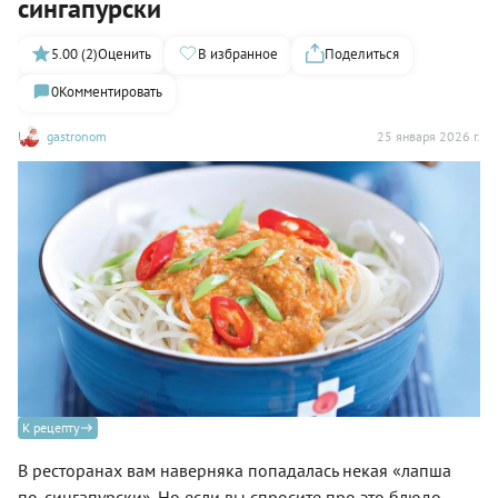
сингапурски
5.00 (2)
Оценить
В избранное
Поделиться
0
Комментировать
gastronom
25 января 2026 г.
К рецепту
В ресторанах вам наверняка попадалась некая «лапша
по-сингапурски». Но если вы спросите про это блюдо