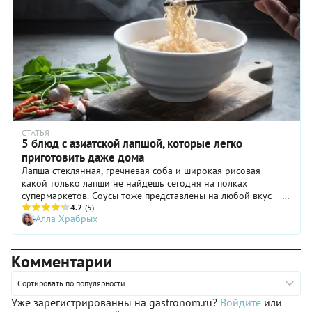
быстро и незамедлительно подавать.
СТАТЬЯ
5 блюд с азиатской лапшой, которые легко
приготовить даже дома
Лапша стеклянная, гречневая соба и широкая рисовая —
какой только лапши не найдешь сегодня на полках
супермаркетов. Соусы тоже представлены на любой вкус —
соевый, устричный, шрирача, хойсин и так далее. Азиатскую
4.2
(5)
Алла Храбрых
лапшу готовить не сложно, нужно лишь запастись
необходимыми ингредиентами. Но, чтобы добиться
аутентичного вкуса, нужно знать некоторые хитрости.
Комментарии
Секретами приготовления делится бренд-шеф ресторана
«Китайские новости» Руслан Магомедшарипов.
Сортировать по популярности
Уже зарегистрированны на gastronom.ru?
Войдите
или