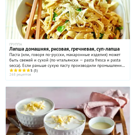
ГРУППА
Лапша домашняя, рисовая, гречневая, суп-лапша
Паста (или, говоря по-русски, макаронные изделия) может
быть свежей и сухой (по-итальянски — pasta fresca и pasta
secca). Если раньше сухую пасту производили промышленно,
а свежую — исключительно дома ...
5
(5)
268 рецептов