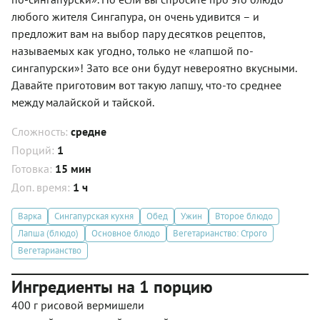
любого жителя Сингапура, он очень удивится – и
предложит вам на выбор пару десятков рецептов,
называемых как угодно, только не «лапшой по-
сингапурски»! Зато все они будут невероятно вкусными.
Давайте приготовим вот такую лапшу, что-то среднее
между малайской и тайской.
Сложность:
средне
Порций:
1
Готовка:
15 мин
Доп. время:
1 ч
Варка
Сингапурская кухня
Обед
Ужин
Второе блюдо
Лапша (блюдо)
Основное блюдо
Вегетарианство: Строго
Вегетарианство
Ингредиенты на 1 порцию
400 г рисовой вермишели