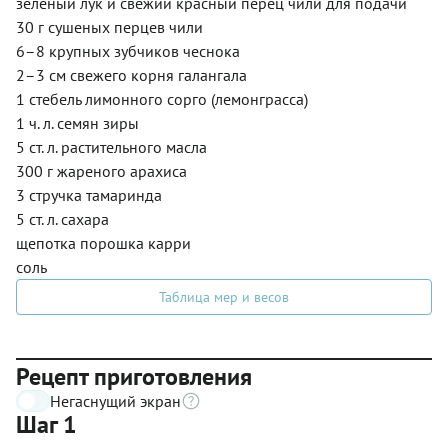
зеленый лук и свежий красный перец чили для подачи
30 г сушеных перцев чили
6–8 крупных зубчиков чеснока
2–3 см свежего корня галангала
1 стебель лимонного сорго (лемонграсса)
1 ч. л. семян зиры
5 ст. л. растительного масла
300 г жареного арахиса
3 стручка тамаринда
5 ст. л. сахара
щепотка порошка карри
соль
Таблица мер и весов
Рецепт приготовления
Негаснущий экран
Шаг 1