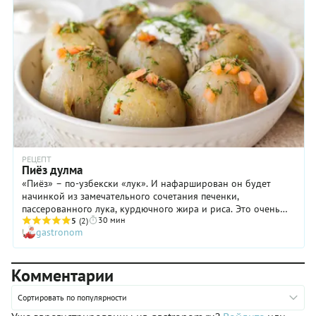
РЕЦЕПТ
Пиёз дулма
«Пиёз» – по-узбекски «лук». И нафарширован он будет
начинкой из замечательного сочетания печенки,
пассерованного лука, курдючного жира и риса. Это очень
30 мин
гармоничное блюдо, и самое сложное – сделать чашечки из
5
(2)
gastronom
лука, не повредив стенки. В этой процедуре есть секреты, и
мы с вами ими обязательно поделимся. Начнем с того, что
луковицы нужно выбирать правильной формы – ровные,
Комментарии
круглые.
Сортировать по популярности