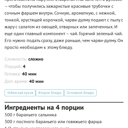
– чтобы получились зажаристые красивые трубочки с
сочным фаршем внутри. Сочную, ароматную, с нежной,
тонкой, хрустящей корочкой, чарви-дулму подают с пылу с
жару с салатом из овощей, отварных или запеченных. И
еще один главный компонент – чай. Горячий зеленый чай.
Его нужно подать сразу, даже раньше, чем чарви-дулму. Он
просто необходим к этому блюду.
Сложность:
сложно
Порций:
4
Готовка:
40 мин
Доп. время:
40 мин
Узбекская кухня
Второе блюдо
Основное блюдо
Ингредиенты на 4 порции
500 г бараньего сальника
300 г постного бараньего или говяжьего фарша