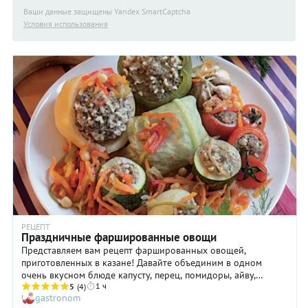
Ваши данные защищены Yandex SmartCaptcha
Условия использования
РЕЦЕПТ
Праздничные фаршированные овощи
Представляем вам рецепт фаршированных овощей,
приготовленных в казане! Давайте объединим в одном
очень вкусном блюде капусту, перец, помидоры, айву,
1 ч
горошины нута и распаренный чесночок! Очень хорошо
5
(4)
gastronom
подходят фаршированные овощи и для дачного отдыха