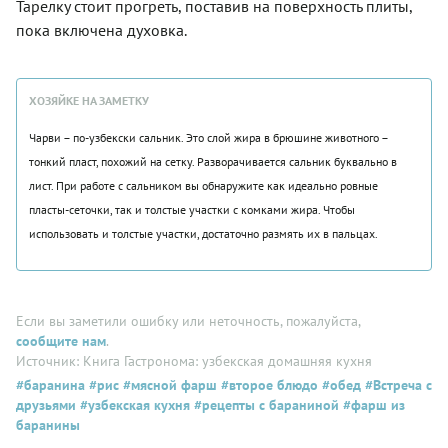
Тарелку стоит прогреть, поставив на поверхность плиты,
пока включена духовка.
ХОЗЯЙКЕ НА ЗАМЕТКУ
Чарви – по-узбекски сальник. Это слой жира в брюшине животного –
тонкий пласт, похожий на сетку. Разворачивается сальник буквально в
лист. При работе с сальником вы обнаружите как идеально ровные
пласты-сеточки, так и толстые участки с комками жира. Чтобы
использовать и толстые участки, достаточно размять их в пальцах.
Если вы заметили ошибку или неточность, пожалуйста,
сообщите нам
.
Источник: Книга Гастронома: узбекская домашняя кухня
#баранина
#рис
#мясной фарш
#второе блюдо
#обед
#Встреча с
друзьями
#узбекская кухня
#рецепты с бараниной
#фарш из
баранины