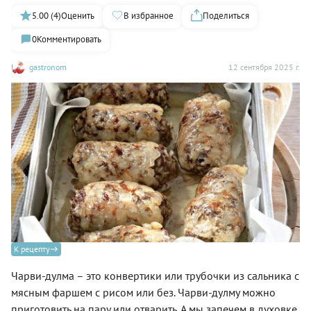
5.00 (4)
Оценить
В избранное
Поделиться
0
Комментировать
gastronom
12 сентября 2025 г.
К рецепту
Чарви-дулма – это конвертики или трубочки из сальника с
мясным фаршем с рисом или без. Чарви-дулму можно
приготовить на пару или отварить. А мы запечем в духовке