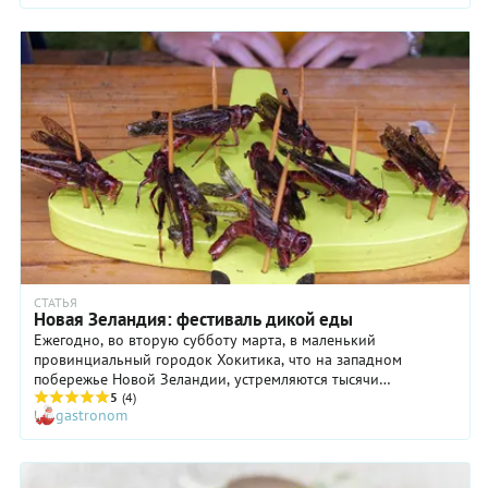
— приготовить их можно на живом огне! А в каком восторге
будут гости! Чтобы вас не «лихорадило» во время
приготовления столь богатого по компонентам блюда, важно
соблюдать последовательность шагов. Просто действуйте
согласно нашему рецепту — и все получится!
СТАТЬЯ
Новая Зеландия: фестиваль дикой еды
Ежегодно, во вторую субботу марта, в маленький
провинциальный городок Хокитика, что на западном
побережье Новой Зеландии, устремляются тысячи
любителей экзотической еды. В этот день здесь проходит
5
(4)
gastronom
фестиваль дикой еды или, как еще его здесь называют,
«день безумной жратвы».