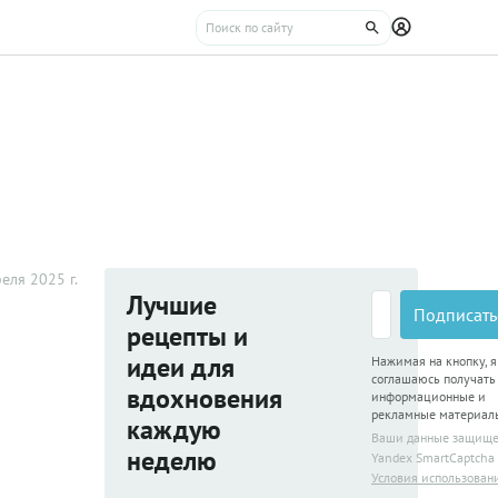
еля 2025 г.
Лучшие
Подписать
рецепты и
идеи для
Нажимая на кнопку, я
соглашаюсь получать
вдохновения
информационные и
рекламные материал
каждую
Ваши данные защищ
неделю
Yandex SmartCaptcha
Условия использован