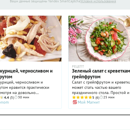
Ваши данные защищены Yandex SmartCaptcha
Условия использования
РЕЦЕПТ
 курицей, черносливом и
Зеленый салат с креветкам
рутом
грейпфрутом
курицей, черносливом и
Салат с грейпфрутом и кревет
утом нравится практически
может стать частью вашего
смотря на довольно
праздничного стола. Простой 
30 мин
25 мин
вое сочетание ингредиентов.
4.4
(5)
в приготовлении, салат выгляд
5
(6)
ronom
Мой Магнит
 первые два уже давно
красиво и аппетитно, на вкус —
и себе право «показываться»
волшебный. Вы, возможно, уди
Подтверждением тому является
такому гастрономическому сос
о приличное количество
рецепте. Тем более, что грейпф
 салатов, где курица с
очень частый ингредиент блюд
ивом выступают в компании
и салатов — в частности, в отличие от