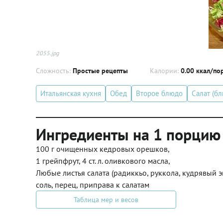
2055.jpg
Сложность:
Простые рецепты
Калории:
0.00 ккал/по
Итальянская кухня
Обед
Второе блюдо
Салат (б
Ингредиенты на 1 порцию
100 г очищенных кедровых орешков,
1 грейпфрут, 4 ст. л. оливкового масла,
Любые листья салата (радиккьо, руккола, кудрявый эн
соль, перец, приправа к салатам
Таблица мер и весов