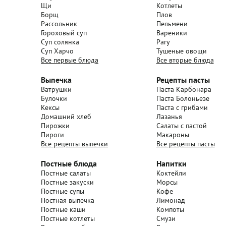
Щи
Котлеты
Борщ
Плов
Рассольник
Пельмени
Гороховый суп
Вареники
Суп солянка
Рагу
Суп Харчо
Тушеные овощи
Все первые блюда
Все вторые блюда
Выпечка
Рецепты пасты
Ватрушки
Паста Карбонара
Булочки
Паста Болоньезе
Кексы
Паста с грибами
Домашний хлеб
Лазанья
Пирожки
Салаты с пастой
Пироги
Макароны
Все рецепты выпечки
Все рецепты пасты
Постные блюда
Напитки
Постные салаты
Коктейли
Постные закуски
Морсы
Постные супы
Кофе
Постная выпечка
Лимонад
Постные каши
Компоты
Постные котлеты
Смузи