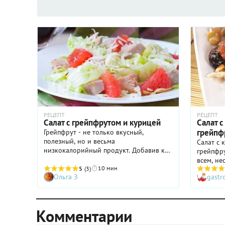
РЕЦЕПТ
РЕЦЕПТ
Салат с грейпфрутом и курицей
Салат с
грейпф
Грейпфрут - не только вкусный,
полезный, но и весьма
Салат с 
низкокалорийный продукт. Добавив к
грейпфр
нему куриную грудку и листья салата,
всем, не
вы получите вкусное блюдо, которое не
10 мин
5
(3)
причудли
Ольга З
gast
навредит фигуре.
Впрочем,
отвоевал
вместе! 
довольн
Комментарии
домашних
черносл