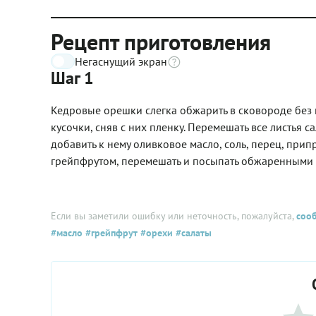
Рецепт приготовления
Негаснущий экран
Шаг 1
Кедровые орешки слегка обжарить в сковороде без м
кусочки, сняв с них пленку. Перемешать все листья 
добавить к нему оливковое масло, соль, перец, прип
грейпфрутом, перемешать и посыпать обжаренными
Если вы заметили ошибку или неточность, пожалуйста,
соо
#масло
#грейпфрут
#орехи
#салаты