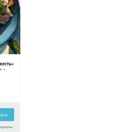
жесть»
» —
 не
ющий
ие — оба
ганизма.
ться
атериалы