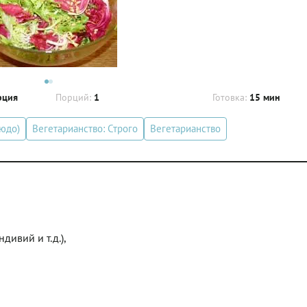
рция
Порций:
1
Готовка:
15 мин
людо)
Вегетарианство: Строго
Вегетарианство
дивий и т.д.),