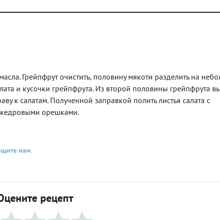
асла. Грейпфрут очистить, половину мякоти разделить на неб
салата и кусочки грейпфрута. Из второй половины грейпфрута вы
раву к салатам. Полученной заправкой полить листья салата с
 кедровыми орешками.
бщите нам
.
Оцените рецепт