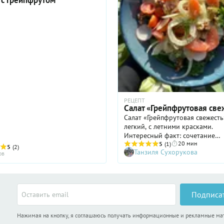
 с грейпфрутом
РЕЦЕПТ
Салат «Грейпфрутовая све
Салат «Грейпфрутовая свежесть
легкий, с летними красками.
Интересный факт: сочетание
20 мин
грейпфрута и фенхеля в салате
5
(1)
5
(2)
Танзиля Сухорукова
только придает блюду освежа
ов
вкус, но и улучшает пищеварен
продукта богаты клетчаткой и
способствуют детоксикации ор
Подписа
Нажимая на кнопку, я соглашаюсь получать информационные и рекламные м