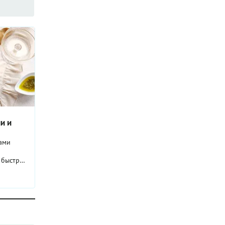
и и
ками
и быстрый
ит
витесь
едству в
рут не
 вообще,