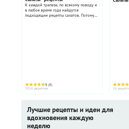
Салаты
К каждой трапезе, по всякому поводу и
в любое время года найдутся
подходящие рецепты салатов. Потому
что сегодня салаты готовят из любых
овощей, мяса, птицы, рыбы, макаронных
изделий, крупы и бобовых, ...
5
(5)
3316 рецептов
26 рецепт
Лучшие рецепты и идеи для
вдохновения каждую
неделю