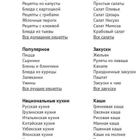
Рецепты из капусты
Простые салаты
Блюда с картошкой
Салат Оливье
Рецепты с грибами
Салат Цезарь
Яблочные пироги
Салат Нисуаз
Рецепты с клюквой
Салат Мимоза
Блюда из тыквы
Крабовый салат
Все домашние рецепты
Все салаты
Популярное
Закуски
Пицца
Жюльен
Сырники
Рулеты из лаваша
Блины и блинчики
Канапе
Блюда из курицы
Праздничные закуски
Запеканки
Паштет
Ужины
Закуски к чаю
Все лучшие рецепты
Все закуски
Национальные кухни
Каши
Русская кухня
Гречневая каша
Грузинская кухня
Овсяная каша
Итальянская кухня
Рисовая каша
Китайская кухня
Манная каша
Узбекская кухня
Пшенная каша
Японская кухня
Каши на молоке