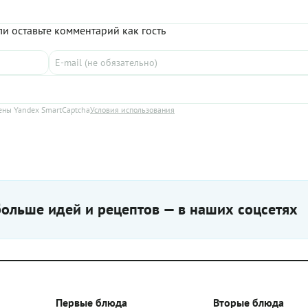
бов и сыра. Но вот что касается
тех же апельсинов. Но это легк
та — это точно что-то
исправить, если есть желание 
и оставьте комментарий как гость
е. От себя заметим, он удачно
новые сочетания, попробовать
ется в общую концепцию.
знакомые продукты в непривы
 если вы приготовите салат с
комбинациях. И если уж креве
 черносливом и грейпфрутом,
прекрасно сочетаются с лимоно
вайтесь, что со стола блюдо
почему бы им не подружиться 
 в первую очередь!
тарелке с его большим «братом
Кстати, рекомендуем брать для
ны Yandex SmartCaptcha
Условия использования
салата цитрус красного цвета.
сочный и сладкий.
ольше идей и рецептов — в наших соцсетях
Первые блюда
Вторые блюда