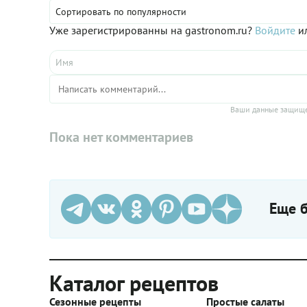
яиц, гри
Сортировать по популярности
грейпфру
Уже зарегистрированны на gastronom.ru?
Войдите
ил
новенько
вписыва
Поэтому,
курицей,
не сомне
исчезнет
Ваши данные защище
Пока нет комментариев
Еще б
Каталог рецептов
Сезонные рецепты
Простые салаты