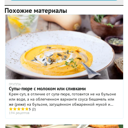
Похожие материалы
ГРУППА
Супы-пюре с молоком или сливками
Крем-суп, в отличие от супа-пюре, готовится не на бульоне
или воде, а на облегченном варианте соуса бешамель или
же (реже) на бульоне, загущённом обжаренной мукой и
доведённой до кипения смесью яичных ...
5
(2)
194 рецептов