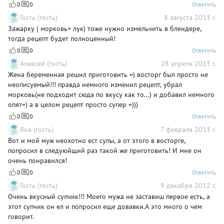
0
0
Ответить
Гость (гость)
8 августа 2013 г.
Зажарку ( морковь+ лук) тоже нужно измельчить в блендере,
тогда рецепт будет полноценный!
0
0
Ответить
Алексей (гость)
28 апреля 2013 г.
Жена беременная решил приготовить =) восторг был просто не
неописуемый!!! правда немного изменил рецепт, убрал
морковь(не подходит сюда по вкусу как то...) и добавил немного
опят=) а в целом рецепт просто супер =)))
0
0
Ответить
Яна (гость)
7 февраля 2013 г.
Вот и мой муж неохотно ест супы, а от этого в восторге,
попросил в следуюйщий раз такой же приготовить! И мне он
очень понравился!
0
0
Ответить
Гость (гость)
9 декабря 2012 г.
Очень вкусный супчик!!! Моего мужа не заставиш первое есть, а
этот супчик он ел и попросил еще довавки.А это много о чем
говорит.