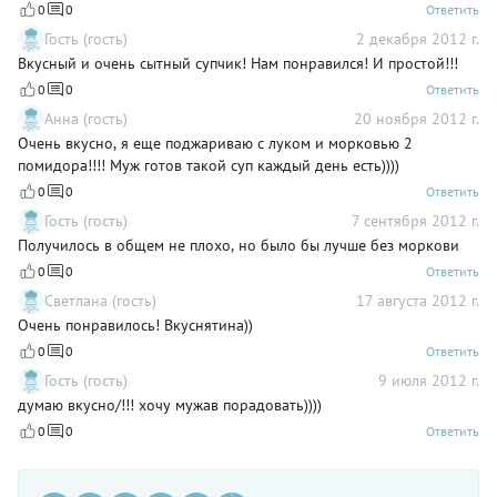
0
0
Ответить
Гость (гость)
2 декабря 2012 г.
Вкусный и очень сытный супчик! Нам понравился! И простой!!!
0
0
Ответить
Анна (гость)
20 ноября 2012 г.
Очень вкусно, я еще поджариваю с луком и морковью 2
помидора!!!! Муж готов такой суп каждый день есть))))
0
0
Ответить
Гость (гость)
7 сентября 2012 г.
Получилось в общем не плохо, но было бы лучше без моркови
0
0
Ответить
Светлана (гость)
17 августа 2012 г.
Очень понравилось! Вкуснятина))
0
0
Ответить
Гость (гость)
9 июля 2012 г.
думаю вкусно/!!! хочу мужав порадовать))))
0
0
Ответить