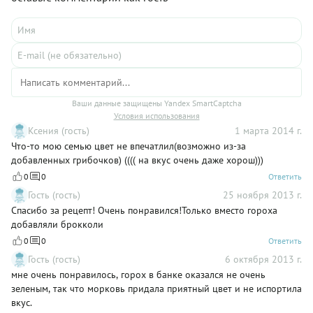
Ваши данные защищены Yandex SmartCaptcha
Условия использования
Ксения (гость)
1 марта 2014 г.
Что-то мою семью цвет не впечатлил(возможно из-за
добавленных грибочков) (((( на вкус очень даже хорош)))
0
0
Ответить
Гость (гость)
25 ноября 2013 г.
Спасибо за рецепт! Очень понравился!Только вместо гороха
добавляли брокколи
0
0
Ответить
Гость (гость)
6 октября 2013 г.
мне очень понравилось, горох в банке оказался не очень
зеленым, так что морковь придала приятный цвет и не испортила
вкус.