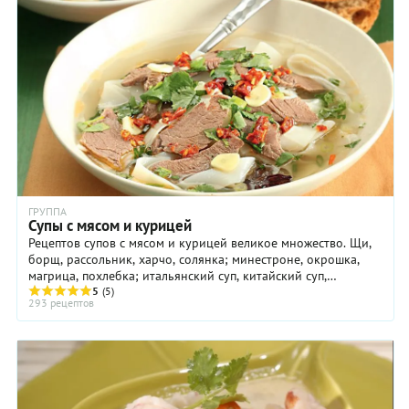
ГРУППА
Супы с мясом и курицей
Рецептов супов с мясом и курицей великое множество. Щи,
борщ, рассольник, харчо, солянка; минестроне, окрошка,
магрица, похлебка; итальянский суп, китайский суп,
корейский суп и даже сладкий суп — все ...
5
(5)
293 рецептов