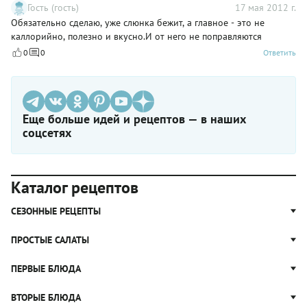
Гость (гость)
17 мая 2012 г.
Обязательно сделаю, уже слюнка бежит, а главное - это не
каллорийно, полезно и вкусно.И от него не поправляются
0
0
Ответить
Еще больше идей и рецептов — в наших
соцсетях
Каталог рецептов
СЕЗОННЫЕ РЕЦЕПТЫ
Рецепты из капусты
ПРОСТЫЕ САЛАТЫ
Блюда с картошкой
Простые салаты
ПЕРВЫЕ БЛЮДА
Рецепты с грибами
Салат Оливье
Яблочные пироги
Щи
ВТОРЫЕ БЛЮДА
Салат Цезарь