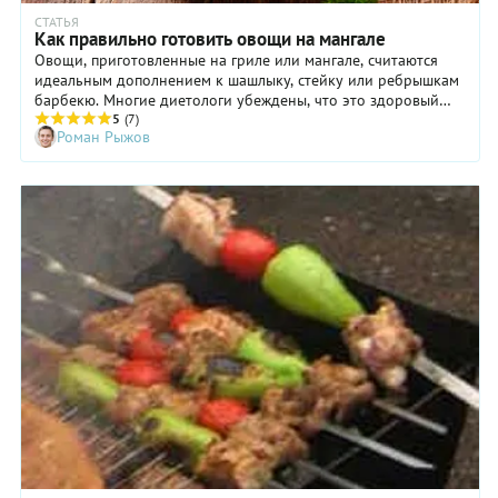
СТАТЬЯ
Как правильно готовить овощи на мангале
Овощи, приготовленные на гриле или мангале, считаются
идеальным дополнением к шашлыку, стейку или ребрышкам
барбекю. Многие диетологи убеждены, что это здоровый
гарнир, с которым организм быстрее справится с тяжелой
5
(7)
Роман Рыжов
мясной пищей. Кроме того, запеченные овощи можно
подавать как горячую или холодную закуску вместе с
любимым соусом и свежим хлебом. В этой подборке
собраны рецепты овощей на мангале, которые можно
приготовить не только на природе – духовка и сковорода-
гриль тоже подойдут.