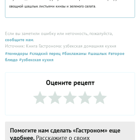
овощной шашлык листьями кинзы и зеленого салата.
Если вы заметили ошибку или неточность, пожалуйста,
сообщите нам
.
Источник: Книга Гастронома: узбекская домашняя кухня
#помидоры
#сладкий перец
#баклажаны
#шашлык
#второе
блюдо
#узбекская кухня
Оцените рецепт
Помогите нам сделать «Гастроном» еще
удобнее.
Расскажите о своих