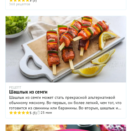
знать некоторых секретов, он может ...
5
(5)
368 рецептов
РЕЦЕПТ
Шашлык из семги
Шашлык из семги может стать прекрасной альтернативой
обычному мясному. Во-первых, он более легкий, чем тот, что
готовится из свинины или баранины. Во-вторых, шашлык из
25 мин
рыбы значительно полезнее. И, ...
5
(5)