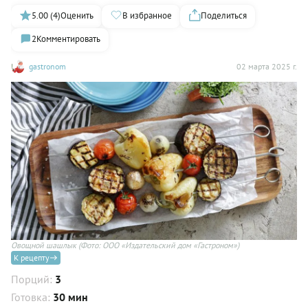
5.00 (4)
Оценить
В избранное
Поделиться
2
Комментировать
gastronom
02 марта 2025 г.
Овощной шашлык
(Фото: ООО «Издательский дом «Гастроном»)
К рецепту
Порций:
3
Готовка:
30 мин