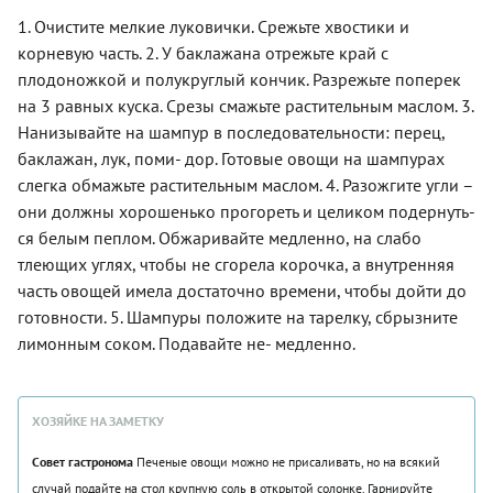
1. Очистите мелкие луковички. Срежьте хвостики и
корневую часть. 2. У баклажана отрежьте край с
плодоножкой и полукруглый кончик. Разрежьте поперек
на 3 равных куска. Срезы смажьте растительным маслом. 3.
Нанизывайте на шампур в последовательности: перец,
баклажан, лук, поми- дор. Готовые овощи на шампурах
слегка обмажьте растительным маслом. 4. Разожгите угли –
они должны хорошенько прогореть и целиком подернуть-
ся белым пеплом. Обжаривайте медленно, на слабо
тлеющих углях, чтобы не сгорела корочка, а внутренняя
часть овощей имела достаточно времени, чтобы дойти до
готовности. 5. Шампуры положите на тарелку, сбрызните
лимонным соком. Подавайте не- медленно.
ХОЗЯЙКЕ НА ЗАМЕТКУ
Совет гастронома
Печеные овощи можно не присаливать, но на всякий
случай подайте на стол крупную соль в открытой солонке. Гарнируйте