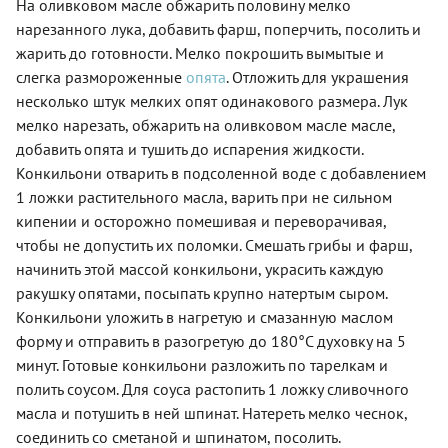
На оливковом масле обжарить половину мелко
нарезанного лука, добавить фарш, поперчить, посолить и
жарить до готовности. Мелко покрошить вымытые и
слегка размороженные
опята
. Отложить для украшения
несколько штук мелких опят одинакового размера. Лук
мелко нарезать, обжарить на оливковом масле масле,
добавить опята и тушить до испарения жидкости.
Конкильони отварить в подсоленной воде с добавлением
1 ложки растительного масла, варить при не сильном
кипении и осторожно помешивая и переворачивая,
чтобы не допустить их поломки. Смешать грибы и фарш,
начинить этой массой конкильони, украсить каждую
ракушку опятами, посыпать крупно натертым сыром.
Конкильони уложить в нагретую и смазанную маслом
форму и отправить в разогретую до 180°C духовку на 5
минут. Готовые конкильони разложить по тарелкам и
полить соусом. Для соуса растопить 1 ложку сливочного
масла и потушить в ней шпинат. Натереть мелко чеснок,
соединить со сметаной и шпинатом, посолить.