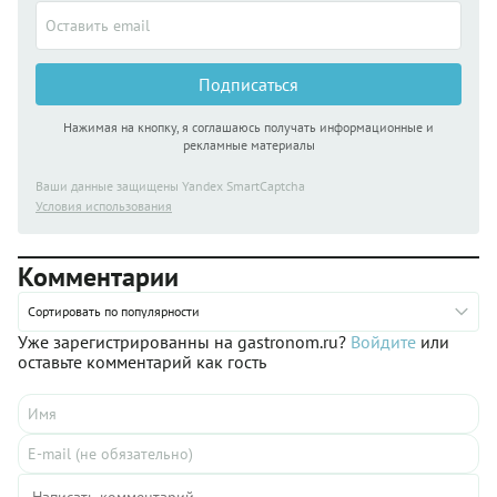
сыр (и не один, а несколько видов) и шпинат.
Фаршированные ракушки запекаем в томатном соусе с
добавлением сладкого перца и орегано, так блюдо будет
более сочным и вкус его станет богаче. Подавать
конкильони на стол можно прямо в той форме, где они
Подписаться
запекались. Эти ракушки наверняка понравятся детям –
макароны с сыром им никогда не надоедают, а тут любимое
Нажимая на кнопку, я соглашаюсь получать информационные и
блюдо на новый лад.
рекламные материалы
Ваши данные защищены Yandex SmartCaptcha
Условия использования
Комментарии
Сортировать по популярности
Уже зарегистрированны на gastronom.ru?
Войдите
или
оставьте комментарий как гость