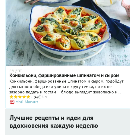
фаршем. Переживать, что не получится, не стоит: все детали
подробно описаны в нашем пошаговом рецепте.
РЕЦЕПТ
Конкильони, фаршированные шпинатом и сыром
Конкильони, фаршированные шпинатом и сыром, подойдут
для сытного обеда или ужина в кругу семьи, но их не
зазорно подать и гостям – блюдо выглядит живописно и
1 ч
аппетитно, а сочетание вкусов в нем беспроигрышное. Этот
5
(4)
Мой Магнит
рецепт переносит прямо в те края, где перед трапезой
принято желать друг другу «buon appetito!» и непременно
ставить на стол бутылочку местного вина. Пасту в форме
Лучшие рецепты и идеи для
большой ракушки называют там «конкильони» – по-
вдохновения каждую неделю
итальянски это значит «раковина моллюска», такие ракушки
очень удобно фаршировать. В нашем случае начинка – это