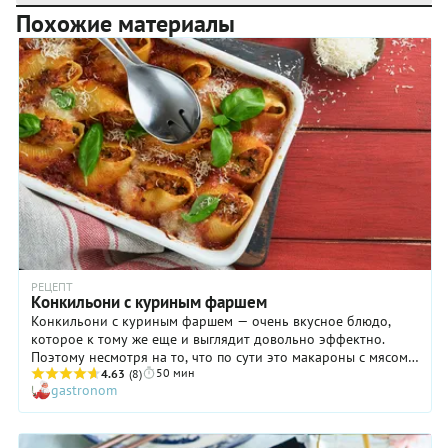
Похожие материалы
РЕЦЕПТ
Конкильони с куриным фаршем
Конкильони с куриным фаршем — очень вкусное блюдо,
которое к тому же еще и выглядит довольно эффектно.
Поэтому несмотря на то, что по сути это макароны с мясом,
50 мин
впечатление от такого горячего будет совершенно иное.
4.63
(8)
gastronom
Конкильони (conchiglioni) — это паста в виде огромных
ракушек, которые созданы именно для того, чтобы их чем-
либо начиняли. Итальянцы так и делают! Мы предлагаем
последовать этому примеру и приготовить конкильони с