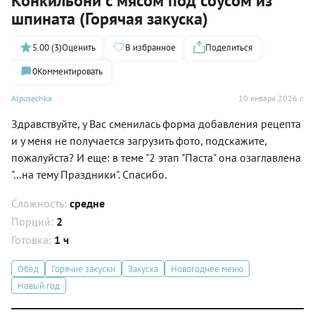
Конкильони с мясом под соусом из
шпината (Горячая закуска)
5.00 (3)
Оценить
В избранное
Поделиться
0
Комментировать
Alpusechka
10 января 2026 г.
Здравствуйте, у Вас сменилась форма добавления рецепта
и у меня не получается загрузить фото, подскажите,
пожалуйста? И еще: в теме "2 этап "Паста" она озаглавлена
"...на тему Праздники". Спасибо.
Сложность:
средне
Порций:
2
Готовка:
1 ч
Обед
Горячие закуски
Закуска
Новогоднее меню
Новый год