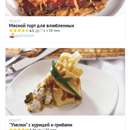
РЕЦЕПТ
Мясной торт для влюбленных
1 ч 30 мин
4.5
(2)
gastronom
РЕЦЕПТ
"Узелки" с курицей и грибами
30 мин
4.75
(4)