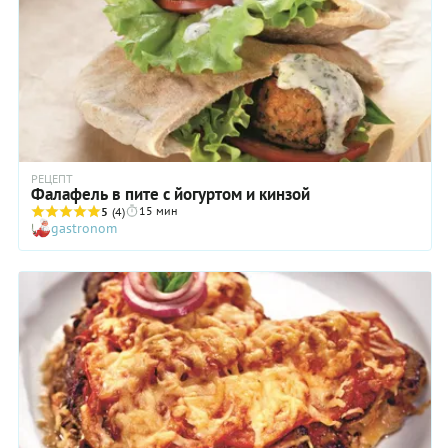
РЕЦЕПТ
Фалафель в пите с йогуртом и кинзой
15 мин
5
(4)
gastronom