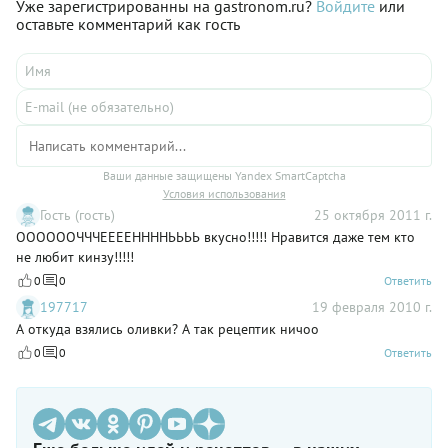
Уже зарегистрированны на gastronom.ru?
Войдите
или
оставьте комментарий как гость
Ваши данные защищены Yandex SmartCaptcha
Условия использования
Гость (гость)
25 октября 2011 г.
ООООООЧЧЧЕЕЕЕННННЬЬЬЬ вкусно!!!!! Нравится даже тем кто
не любит кинзу!!!!!
0
0
Ответить
197717
19 февраля 2010 г.
А откуда взялись оливки? А так рецептик ничоо
0
0
Ответить