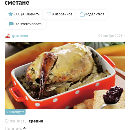
сметане
5.00 (4)
Оценить
В избранное
Поделиться
0
Комментировать
gastronom
02 ноября 2025 г.
К рецепту
Сложность:
средне
Порций:
4