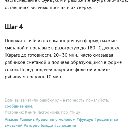
оставшейся зеленью посыпьте их сверху.
Шаг 4
Положите рябчиков в жаропрочную форму, смажьте
сметаной и поставьте в разогретую до 180 °С духовку.
Жарьте до готовности, 20–30 мин., часто смазывая
рябчиков сметаной и поливая образующимся в форме
соком. Перед подачей накройте фольгой и дайте
рябчикам постоять 10 мин.
Если вы заметили ошибку или неточность, пожалуйста,
сообщите нам
.
Источник: Книги Гастронома: про птицу
#масло
#зелень
#рецепты с молоком
#фундук
#рецепты со
сметаной
#второе блюдо
#запекание