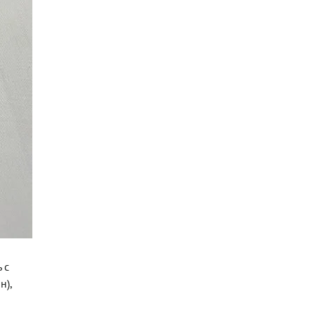
 с
н),