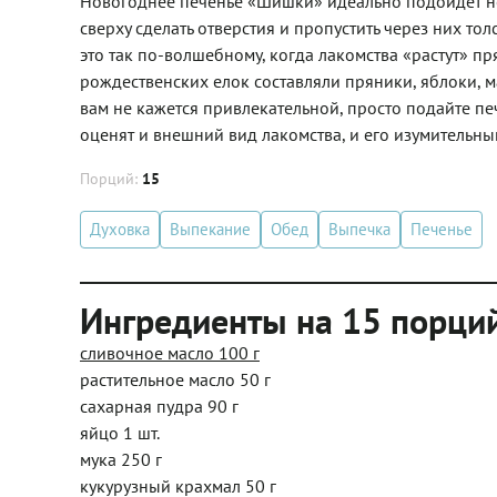
Новогоднее печенье «Шишки» идеально подойдет не 
сверху сделать отверстия и пропустить через них тол
это так по-волшебному, когда лакомства «растут» п
рождественских елок составляли пряники, яблоки, м
вам не кажется привлекательной, просто подайте пе
оценят и внешний вид лакомства, и его изумительный
Порций:
15
Духовка
Выпекание
Обед
Выпечка
Печенье
Ингредиенты на 15 порци
сливочное масло 100 г
растительное масло 50 г
сахарная пудра 90 г
яйцо 1 шт.
мука 250 г
кукурузный крахмал 50 г