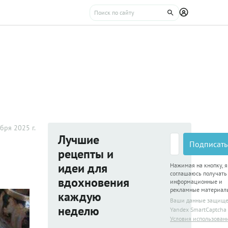
бря 2025 г.
Лучшие
Подписать
рецепты и
идеи для
Нажимая на кнопку, я
соглашаюсь получать
вдохновения
информационные и
рекламные материал
каждую
Ваши данные защищ
неделю
Yandex SmartCaptcha
Условия использован