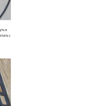
ть в
елать с