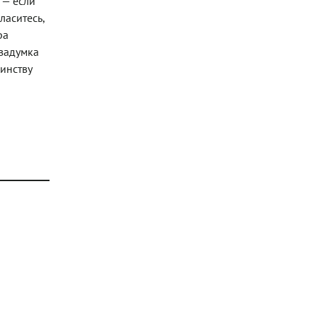
 — если
ласитесь,
ра
 задумка
инству