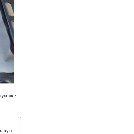
 духовке
полную