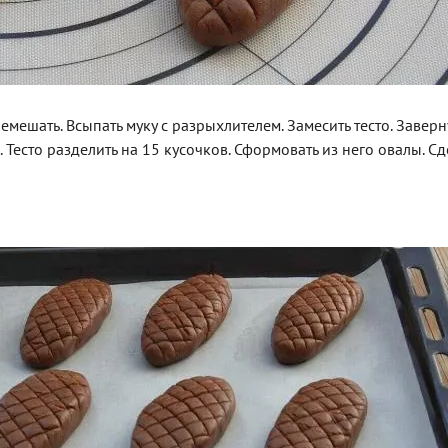
ешать. Всыпать муку с разрыхлителем. Замесить тесто. Заверну
Тесто разделить на 15 кусочков. Сформовать из него овалы. Сд