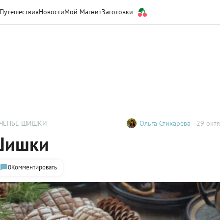
Путешествия
Новости
Мой Магнит
Заготовки
ЕЧЕНЬЕ ШИШКИ
Ольга Стихарева
29 октя
 Шишки
0
Комментировать