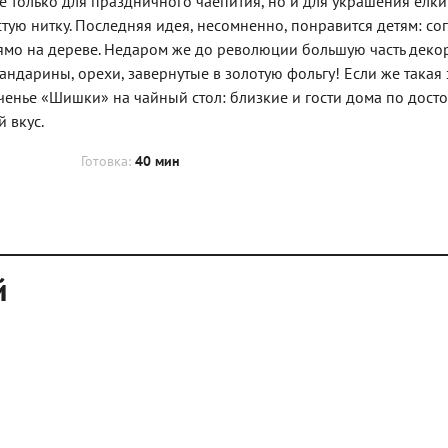
только для праздничного чаепития, но и для украшения елки
стую нитку. Последняя идея, несомненно, понравится детям: сог
рямо на дереве. Недаром же до революции большую часть деко
андарины, орехи, завернутые в золотую фольгу! Если же такая
ченье «Шишки» на чайный стол: близкие и гости дома по досто
 вкус.
Готовка:
40 мин
й