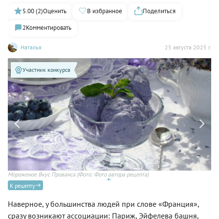
5.00 (2)
Оценить
В избранное
Поделиться
2
Комментировать
Наталья
25 августа 2025 г.
Участник конкурса
Мороженое Вкус Прованса
(Фото: Фото автора рецепта)
Мо
К рецепту
Наверное, у большинства людей при слове «Франция»,
сразу возникают ассоциации: Париж, Эйфелева башня,