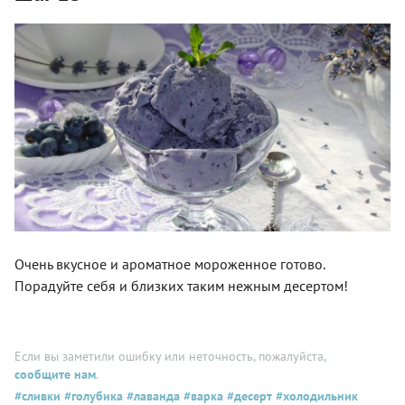
Очень вкусное и ароматное мороженное готово.
Порадуйте себя и близких таким нежным десертом!
Если вы заметили ошибку или неточность, пожалуйста,
сообщите нам
.
#сливки
#голубика
#лаванда
#варка
#десерт
#холодильник