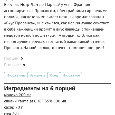
Версаль, Нотр-Дам-де-Пари... А у меня Франция
ассоциируется с Провансом, с бескрайними сиреневыми
полями, над которыми витает нежный аромат лаванды.
«Вкус Прованса», мне кажется, как нельзя лучше сочетает
в себе нежнейший аромат и вкус лаванды с тончайшей
медовой ноткой послевкусия. А ягодки голубики как
нельзя лучше передают тот самый лавандовый оттенок
Прованса. На мой взгляд, это очень гармоничное трио!
Порций:
6
Готовка:
1 ч
Мороженица
Заморозка
Обед
Мороженое
Ингредиенты на 6 порций
молоко 200 мл
сливки Parmalat CHEF 35% 500 мл
сахар 70 г
мед 70 г