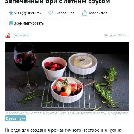
Запеченный бри с летним соусом
5.00 (3)
Оценить
В избранное
Поделиться
0
Комментировать
gastronom
09 июня 2025 г.
Запеченный бри с летним соусом
(Фото: ООО «Издательский дом «Гастроном»)
К рецепту
Иногда для создания романтичного настроения нужна