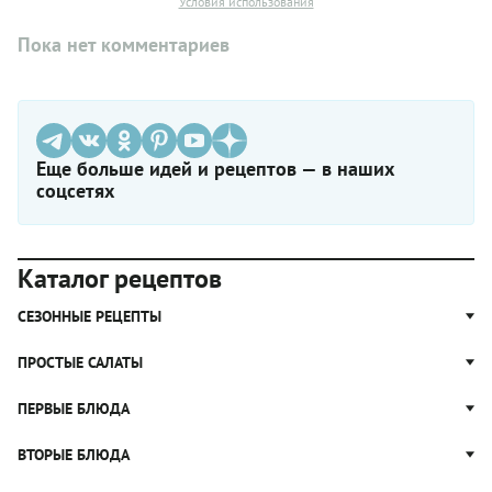
Условия использования
Пока нет комментариев
Еще больше идей и рецептов — в наших
соцсетях
Каталог рецептов
СЕЗОННЫЕ РЕЦЕПТЫ
Рецепты из капусты
ПРОСТЫЕ САЛАТЫ
Блюда с картошкой
Простые салаты
ПЕРВЫЕ БЛЮДА
Рецепты с грибами
Салат Оливье
Яблочные пироги
Щи
ВТОРЫЕ БЛЮДА
Салат Цезарь
Рецепты с клюквой
Борщ