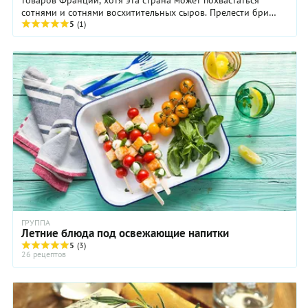
сотнями и сотнями восхитительных сыров. Прелести бри
очевидны: мягкая белая корка заключает в ...
5
(1)
ГРУППА
Летние блюда под освежающие напитки
5
(3)
26 рецептов