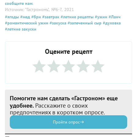
сообщите нам
.
Источник: "Гастрономъ"
, №6-7
, 2021
#ягоды
#мед
#бри
#завтрак
#летние рецепты
#ужин
#Ланч
#романтический ужин
#закуска
#запеченный сыр
#духовка
#летние закуски
Оцените рецепт
Помогите нам сделать «Гастроном» еще
удобнее.
Расскажите о своих
предпочтениях в коротком опросе.
Пройти опрос