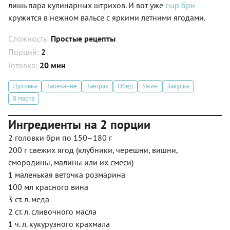
лишь пара кулинарных штрихов. И вот уже
сыр бри
кружится в нежном вальсе с яркими летними ягодами.
Сложность:
Простые рецепты
Порций:
2
Готовка:
20 мин
Духовка
Запекание
Завтрак
Обед
Ужин
Закуска
8 марта
Ингредиенты на 2 порции
2 головки бри по 150–180 г
200 г свежих ягод (клубники, черешни, вишни,
смородины, малины или их смеси)
1 маленькая веточка розмарина
100 мл красного вина
3 ст. л. меда
2 ст. л. сливочного масла
1 ч. л. кукурузного крахмала