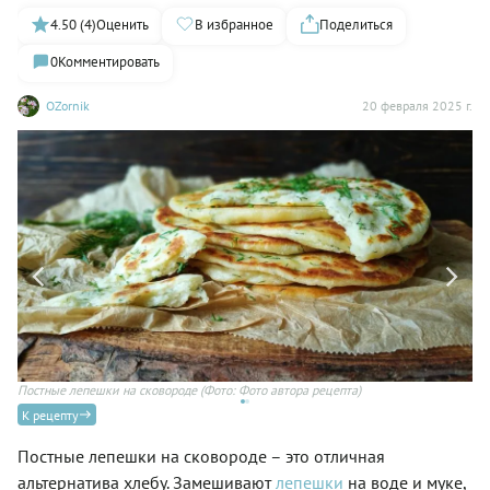
4.50 (4)
Оценить
В избранное
Поделиться
0
Комментировать
OZornik
20 февраля 2025 г.
Постные лепешки на сковороде
(Фото: Фото автора рецепта)
К рецепту
Постные лепешки на сковороде – это отличная
альтернатива хлебу. Замешивают
лепешки
на воде и муке,