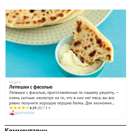
РЕЦЕПТ
Лепешки с фасолью
Лепешки с фасолью, приготовленные по нашему рецепту, —
очень сытные: несмотря на то, что в них нет мяса, вы все
равно получите хорошую порцию белка. Для экономии
1 ч
времени можете использовать консервированную фасоль
4.29
(7)
gastronom
без добавок — в собственном соку. Или отварите бобы
заранее. Еще один лайфхак, который хорошо экономит
время: выпекайте лепешки одновременно на двух
Комментарии
сковородках, и тогда этап у плиты завершится быстрее. А по