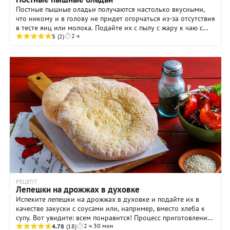
Постные пышные оладьи получаются настолько вкусными,
что никому и в голову не придет огорчаться из-за отсутствия
в тесте яиц или молока. Подайте их с пылу с жару к чаю с
2 ч
любимым вареньем и ...
5
(2)
РЕЦЕПТ
Лепешки на дрожжах в духовке
Испеките лепешки на дрожжах в духовке и подайте их в
качестве закуски с соусами или, например, вместо хлеба к
супу. Вот увидите: всем понравится! Процесс приготовления
2 ч 30 мин
лепешек достаточно прост, ...
4.78
(18)