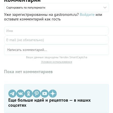
готовности обильно смажьте каждую сливочным маслом. Вот
и все: вкусные лепешки с фасолью можно подавать к столу!
Сортировать по популярности
Уже зарегистрированны на gastronom.ru?
Войдите
или
оставьте комментарий как гость
Ваши данные защищены Yandex SmartCaptcha
Условия использования
Пока нет комментариев
Еще больше идей и рецептов — в наших
соцсетях