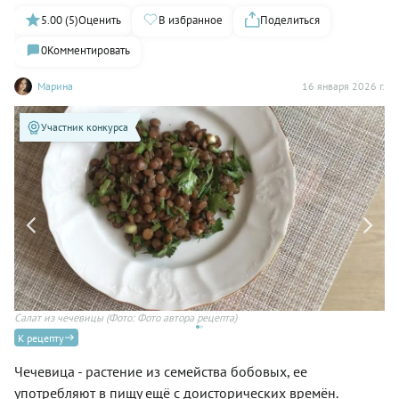
5.00 (5)
Оценить
В избранное
Поделиться
0
Комментировать
Марина
16 января 2026 г.
Участник конкурса
Салат из чечевицы
(Фото: Фото автора рецепта)
Са
К рецепту
Чечевица - растение из семейства бобовых, ее
употребляют в пищу ещё с доисторических времён.