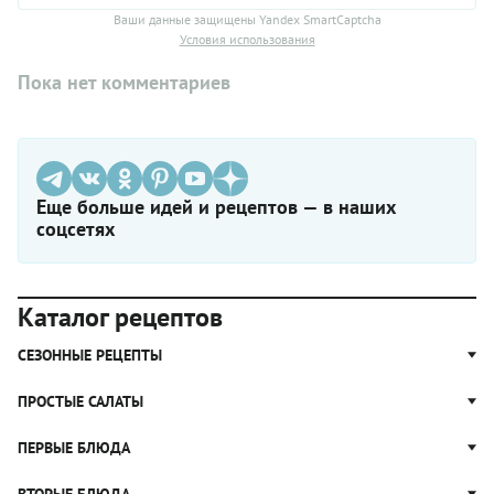
Ваши данные защищены Yandex SmartCaptcha
Условия использования
Пока нет комментариев
Еще больше идей и рецептов — в наших
соцсетях
Каталог рецептов
СЕЗОННЫЕ РЕЦЕПТЫ
Рецепты из капусты
ПРОСТЫЕ САЛАТЫ
Блюда с картошкой
Простые салаты
ПЕРВЫЕ БЛЮДА
Рецепты с грибами
Салат Оливье
Яблочные пироги
Щи