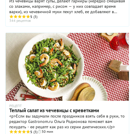
Из чечевицы варят супы, делают гарниры (нередко смешивая
со злаками, например, с рисом — у них совпадает время
варки), из чечевичной муки пекут хлеб, ее добавляют в
крекеры, печенье и даже ...
5
(3)
344 рецептов
РЕЦЕПТ
Теплый салат из чечевицы с креветками
<p>Если вы задумали после праздников взять себя в руки, то
редактор Gastronom.ru Ольга Родионова поможет вам
похудеть - ее рецепт как раз из серии диетических.</p>
30 мин
5
(3)