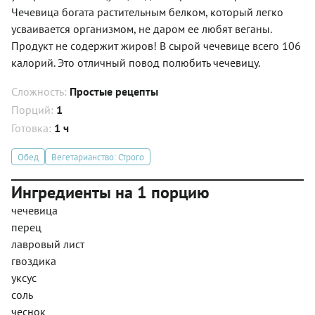
Чечевица богата растительным белком, который легко
усваивается организмом, не даром ее любят веганы.
Продукт не содержит жиров! В сырой чечевице всего 106
калорий. Это отличный повод полюбить чечевицу.
Сложность:
Простые рецепты
Порций:
1
Готовка:
1 ч
Обед
Вегетарианство: Строго
Ингредиенты на 1 порцию
чечевица
перец
лавровый лист
гвоздика
уксус
соль
чеснок