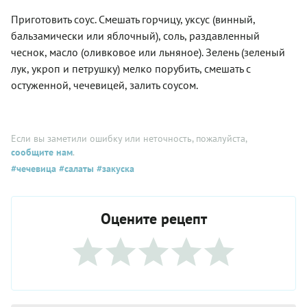
Приготовить соус. Смешать горчицу, уксус (винный,
бальзамически или яблочный), соль, раздавленный
чеснок, масло (оливковое или льняное). Зелень (зеленый
лук, укроп и петрушку) мелко порубить, смешать с
остуженной, чечевицей, залить соусом.
Если вы заметили ошибку или неточность, пожалуйста,
сообщите нам
.
#чечевица
#салаты
#закуска
Оцените рецепт