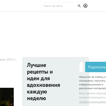
юля 2025 г.
Лучшие
Подписать
рецепты и
идеи для
Нажимая на кнопку, я
соглашаюсь получать
вдохновения
информационные и
рекламные материал
каждую
Ваши данные защищ
неделю
Yandex SmartCaptcha
Условия использован