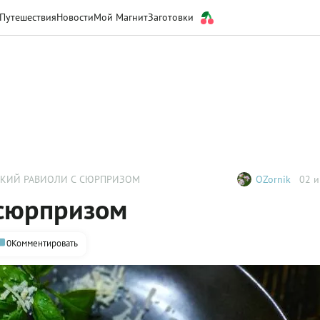
Путешествия
Новости
Мой Магнит
Заготовки
СКИЙ РАВИОЛИ С СЮРПРИЗОМ
OZornik
02 и
 сюрпризом
0
Комментировать