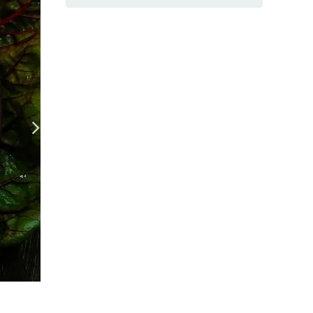
Гигантский равиоли с сюрпризом
(Фото: Фото автора рецепта)