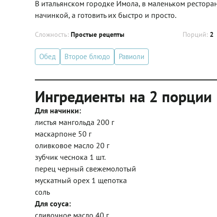
В итальянском городке Имола, в маленьком ресторан
начинкой, а готовить их быстро и просто.
Сложность:
Простые рецепты
Порций:
2
Обед
Второе блюдо
Равиоли
Ингредиенты на 2 порции
Для начинки:
листья мангольда 200 г
маскарпоне 50 г
оливковое масло 20 г
зубчик чеснока 1 шт.
перец черный свежемолотый
мускатный орех 1 щепотка
соль
Для соуса:
сливочное масло 40 г