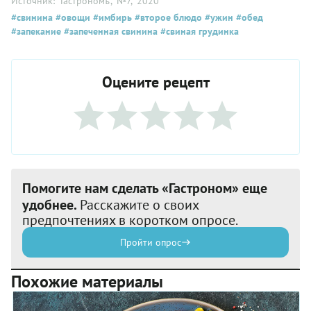
Источник: "Гастрономъ"
, №7
, 2020
#свинина
#овощи
#имбирь
#второе блюдо
#ужин
#обед
#запекание
#запеченная свинина
#свиная грудинка
Оцените рецепт
Помогите нам сделать «Гастроном» еще
удобнее.
Расскажите о своих
предпочтениях в коротком опросе.
Пройти опрос
Похожие материалы