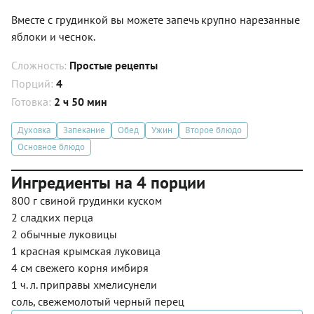
Вместе с грудинкой вы можете запечь крупно нарезанные
яблоки и чеснок.
Сложность:
Простые рецепты
Порций:
4
Готовка:
2 ч 50 мин
Духовка
Запекание
Обед
Ужин
Второе блюдо
Основное блюдо
Ингредиенты на 4 порции
800 г свиной грудинки куском
2 сладких перца
2 обычные луковицы
1 красная крымская луковица
4 см свежего корня имбиря
1 ч. л. приправы хмелисунели
соль, свежемолотый черный перец