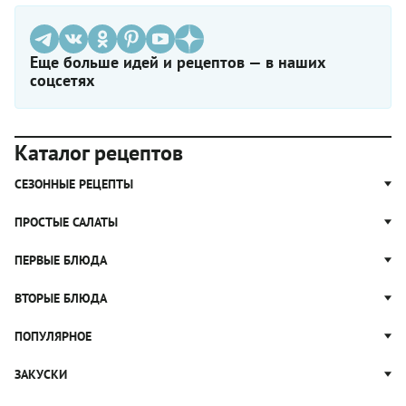
Еще больше идей и рецептов — в наших
соцсетях
Каталог рецептов
СЕЗОННЫЕ РЕЦЕПТЫ
Рецепты из капусты
ПРОСТЫЕ САЛАТЫ
Блюда с картошкой
Простые салаты
ПЕРВЫЕ БЛЮДА
Рецепты с грибами
Салат Оливье
Яблочные пироги
Щи
ВТОРЫЕ БЛЮДА
Салат Цезарь
Рецепты с клюквой
Борщ
Салат Нисуаз
Котлеты
ПОПУЛЯРНОЕ
Блюда из тыквы
Рассольник
Салат Мимоза
Плов
Гороховый суп
Пицца
ЗАКУСКИ
Крабовый салат
Пельмени
Суп солянка
Сырники
Вареники
Жюльен