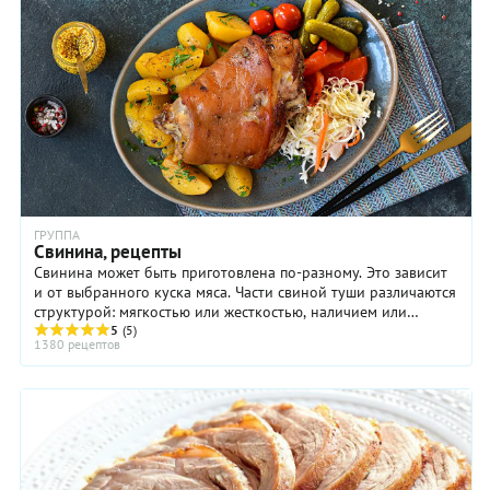
ГРУППА
Свинина, рецепты
Свинина может быть приготовлена по-разному. Это зависит
и от выбранного куска мяса. Части свиной туши различаются
структурой: мягкостью или жесткостью, наличием или
отсутствием жировых прослоек (мясо ...
5
(5)
1380 рецептов