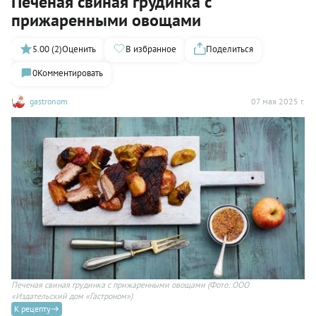
Печеная свиная грудинка с
прижаренными овощами
5.00 (2)
Оценить
В избранное
Поделиться
0
Комментировать
gastronom
07 мая 2025 г.
Печеная свиная грудинка с прижаренными овощами
(Фото: ООО
«Издательский дом «Гастроном»)
К рецепту