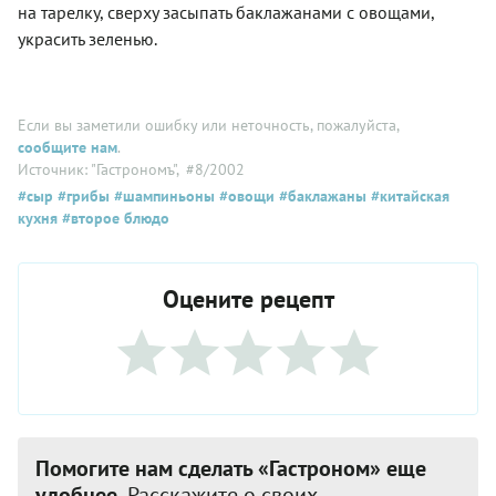
на тарелку, сверху засыпать баклажанами с овощами,
украсить зеленью.
Если вы заметили ошибку или неточность, пожалуйста,
сообщите нам
.
Источник: "Гастрономъ"
, #8/2002
#сыр
#грибы
#шампиньоны
#овощи
#баклажаны
#китайская
кухня
#второе блюдо
Оцените рецепт
Помогите нам сделать «Гастроном» еще
удобнее.
Расскажите о своих