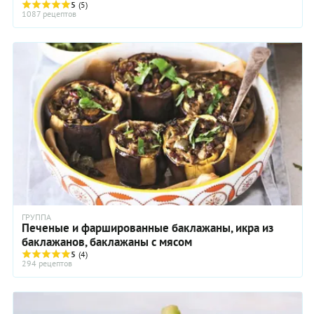
обладает бактерицидными свойствами ...
5
(5)
1087 рецептов
ГРУППА
Печеные и фаршированные баклажаны, икра из
баклажанов, баклажаны с мясом
5
(4)
294 рецептов