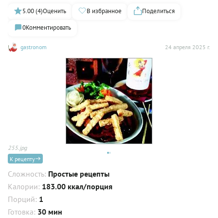
5.00 (4)
Оценить
В избранное
Поделиться
0
Комментировать
gastronom
24 апреля 2025 г.
255.jpg
25
К рецепту
Сложность:
Простые рецепты
Калории:
183.00 ккал/порция
Порций:
1
Готовка:
30 мин