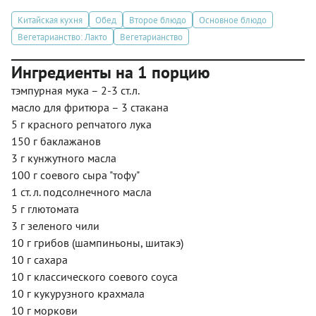
Китайская кухня
Обед
Второе блюдо
Основное блюдо
Вегетарианство: Лакто
Вегетарианство
Ингредиенты на 1 порцию
тэмпурная мука – 2-3 ст.л.
масло для фритюра – 3 стакана
5 г красного репчатого лука
150 г баклажанов
3 г кунжутного масла
100 г соевого сыра "тофу"
1 ст. л. подсолнечного масла
5 г глютомата
3 г зеленого чили
10 г грибов (шампиньоны, шитакэ)
10 г сахара
10 г классического соевого соуса
10 г кукурузного крахмала
10 г моркови