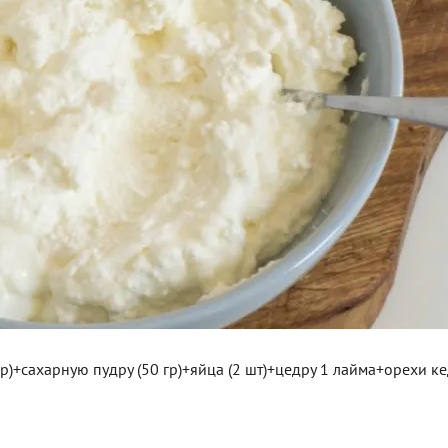
р)+сахарную пудру (50 гр)+яйца (2 шт)+цедру 1 лайма+орехи к