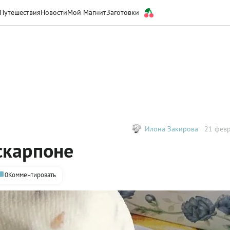
Путешествия
Новости
Мой Магнит
Заготовки
Илона Закирова
21 февр
скарпоне
0
Комментировать