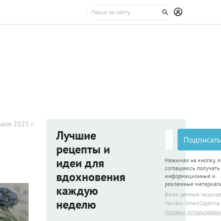
аля 2025 г.
Лучшие
Подписать
рецепты и
идеи для
Нажимая на кнопку, я
соглашаюсь получать
вдохновения
информационные и
рекламные материал
каждую
Ваши данные защищ
неделю
Yandex SmartCaptcha
Условия использован