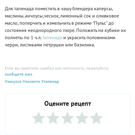
Для тапенада поместить в чашу блендера каперсы,
маслины,анчоусы,чеснок,лимонный сок и оливковое
масло, поперчить и измельчить в режиме "Пульс" до
состояния неоднородного пюре. Положить на кубики их
полнеты по 1 ч.л.
тапенада
и украсить половинками
черри, листиками петрушки или базилика.
Если вы заметили ошибку или неточность, пожалуйста,
сообщите нам
.
#закуска
#полента
#тапенад
Оцените рецепт