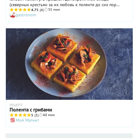
(северных крестьян за их любовь к поленте до сих пор
35 мин
называют «полентоне»), сейчас полента переживает
4.75
(4)
gastronom
настоящий подъем. В дорогом ресторане на ее
приготовление уходит около 3 часов! У нас это получается
гораздо быстрее.
РЕЦЕПТ
Полента с грибами
40 мин
5
(3)
Мой Магнит