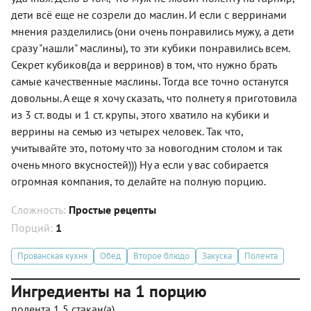
дети всё еще не созрели до маслин. И если с верринами
мнения разделились (они очень понравились мужу, а дети
сразу "нашли" маслины), то эти кубики понравились всем.
Секрет кубиков(да и верринов) в том, что нужно брать
самые качественные маслины. Тогда все точно останутся
довольны. А еще я хочу сказать, что полнету я приготовила
из 3 ст. воды и 1 ст. крупы, этого хватило на кубики и
веррины на семью из четырех человек. Так что,
учитывайте это, потому что за новогодним столом и так
очень много вкусностей))) Ну а если у вас собирается
огромная компания, то делайте на полную порцию.
Сложность:
Простые рецепты
Порций:
1
Прованская кухня
Обед
Второе блюдо
Закуска
Полента
Ингредиенты на 1 порцию
полента 1,5 стакан(а)