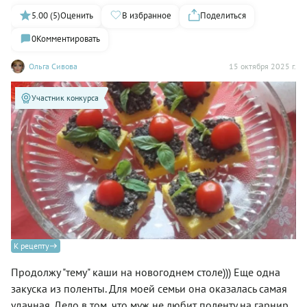
5.00 (5)
Оценить
В избранное
Поделиться
0
Комментировать
Ольга Сивова
15 октября 2025 г.
Участник конкурса
К рецепту
Продолжу "тему" каши на новогоднем столе))) Еще одна
закуска из поленты. Для моей семьи она оказалась самая
удачная. Дело в том, что муж не любит поленту на гарнир,