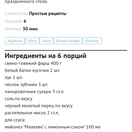
праздничного стола.
Сложность:
Простые рецепты
Порций:
6
Готовка:
30 мин
Жарение
Обед
Ужин
Второе блюдо
Котлеты
Ингредиенты на 6 порций
свино-говяжий фарш 400 г
белый батон кусочки 2 шт.
лук 1 шт.
чеснок зубчики 3 шт.
панировочные сухари 3 ст.л.
соль по вкусу
чёрный молотый перец по вкусу
растительное масло 2 ст.л.
для соуса:
майонез "Махеевъ" с лимонным соком" 100 мл