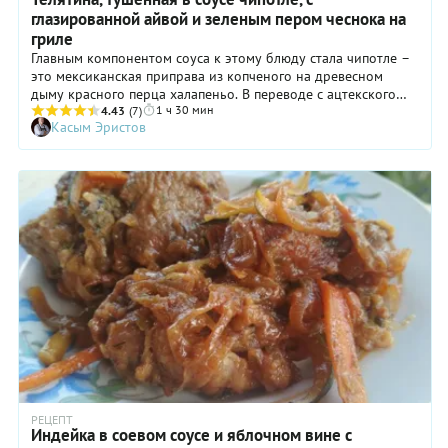
глазированной айвой и зеленым пером чеснока на
гриле
Главным компонентом соуса к этому блюду стала чипотле –
это мексиканская приправа из копченого на древесном
дыму красного перца халапеньо. В переводе с ацтекского
1 ч 30 мин
наречия «чипотле» дословно означает «копченый перец
4.43
(7)
Касым Эристов
чили».
РЕЦЕПТ
Индейка в соевом соусе и яблочном вине с