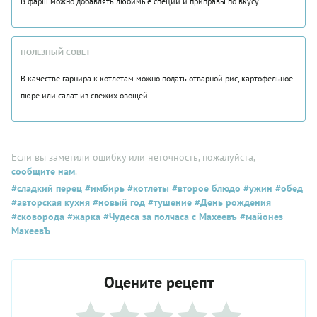
В фарш можно добавлять любимые специи и приправы по вкусу.
ПОЛЕЗНЫЙ СОВЕТ
В качестве гарнира к котлетам можно подать отварной рис, картофельное
пюре или салат из свежих овощей.
Если вы заметили ошибку или неточность, пожалуйста,
сообщите нам
.
#сладкий перец
#имбирь
#котлеты
#второе блюдо
#ужин
#обед
#авторская кухня
#новый год
#тушение
#День рождения
#сковорода
#жарка
#Чудеса за полчаса с Махеевъ
#майонез
МахеевЪ
Оцените рецепт