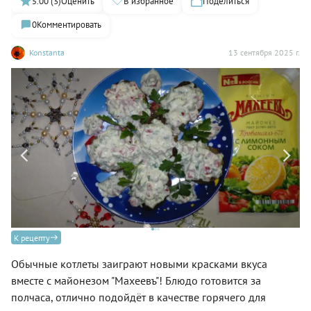
5.00 (3)
Оценить
В избранное
Поделиться
0
Комментировать
Konstanta
13 сентября 2025 г.
К рецепту
Обычные котлеты заиграют новыми красками вкуса
вместе с майонезом "Махеевъ"! Блюдо готовится за
полчаса, отлично подойдёт в качестве горячего для