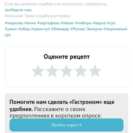
Если вы заметили ошибку или неточность, пожалуйста,
сообщите нам
.
Источник: Пресс-служба ресторана
#морковь
#вино
#картофель
#пекан
#имбирь
#варка
#суп
#ужин
#обед
#крем-суп
#блендер
#Руслан Закиров
#морковный
суп
Оцените рецепт
Помогите нам сделать «Гастроном» еще
удобнее.
Расскажите о своих
предпочтениях в коротком опросе.
Пройти опрос