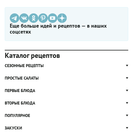
Еще больше идей и рецептов — в наших
соцсетях
Каталог рецептов
СЕЗОННЫЕ РЕЦЕПТЫ
Рецепты из капусты
ПРОСТЫЕ САЛАТЫ
Блюда с картошкой
Простые салаты
ПЕРВЫЕ БЛЮДА
Рецепты с грибами
Салат Оливье
Яблочные пироги
Щи
ВТОРЫЕ БЛЮДА
Салат Цезарь
Рецепты с клюквой
Борщ
Салат Нисуаз
Котлеты
ПОПУЛЯРНОЕ
Блюда из тыквы
Рассольник
Салат Мимоза
Плов
Гороховый суп
Пицца
ЗАКУСКИ
Крабовый салат
Пельмени