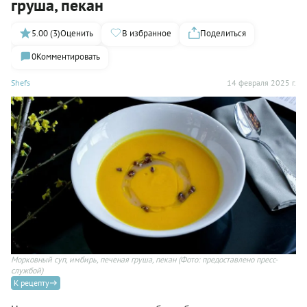
груша, пекан
5.00 (3)
Оценить
В избранное
Поделиться
0
Комментировать
Shefs
14 февраля 2025 г.
Морковный суп, имбирь, печеная груша, пекан
(Фото: предоставлено пресс-
службой)
К рецепту