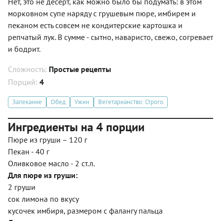
Нет, это не десерт, как можно было бы подумать: в этом
морковном супе наряду с грушевым пюре, имбирем и
пеканом есть совсем не кондитерские картошка и
репчатый лук. В сумме - сытно, наваристо, свежо, согревает
и бодрит.
Сложность:
Простые рецепты
Порций:
4
Запекание
Обед
Ужин
Вегетарианство: Строго
Ингредиенты на 4 порции
Пюре из груши – 120 г
Пекан - 40 г
Оливковое масло - 2 ст.л.
Для пюре из груши:
2 груши
сок лимона по вкусу
кусочек имбиря, размером с фалангу пальца