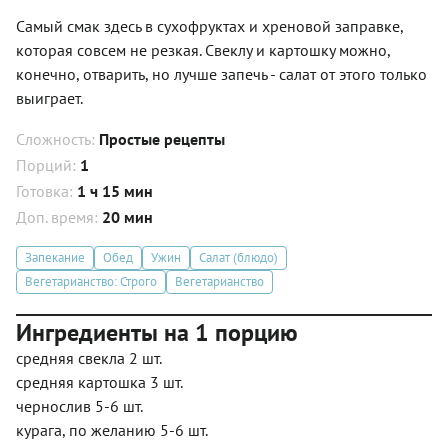
Самый смак здесь в сухофруктах и хреновой заправке,
которая совсем не резкая. Свеклу и картошку можно,
конечно, отварить, но лучше запечь - салат от этого только
выиграет.
Сложность:
Простые рецепты
Порций:
1
Готовка:
1 ч 15 мин
Доп. время:
20 мин
Запекание
Обед
Ужин
Салат (блюдо)
Вегетарианство: Строго
Вегетарианство
Ингредиенты на 1 порцию
средняя свекла 2 шт.
средняя картошка 3 шт.
чернослив 5-6 шт.
курага, по желанию 5-6 шт.