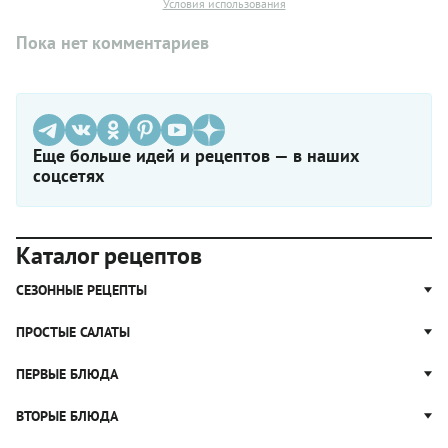
Условия использования
Пока нет комментариев
Еще больше идей и рецептов — в наших
соцсетях
Каталог рецептов
СЕЗОННЫЕ РЕЦЕПТЫ
Рецепты из капусты
ПРОСТЫЕ САЛАТЫ
Блюда с картошкой
Простые салаты
ПЕРВЫЕ БЛЮДА
Рецепты с грибами
Салат Оливье
Яблочные пироги
Щи
ВТОРЫЕ БЛЮДА
Салат Цезарь
Рецепты с клюквой
Борщ