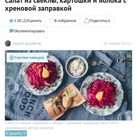
Салат из свеклы, картошки и яблока с
хреновой заправкой
5.00 (2)
Оценить
В избранное
Поделиться
0
Комментировать
Сергей Щербаков
02 января 2025 г.
Участник конкурса
Салат из свеклы, картошки и яблока с хреновой заправкой
(Фото: Фото
пользователя, автора рецепта)
К рецепту