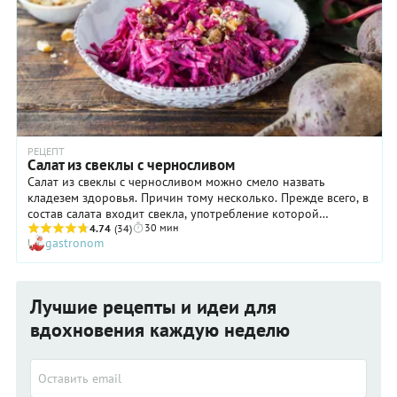
РЕЦЕПТ
Салат из свеклы с черносливом
Салат из свеклы с черносливом можно смело назвать
кладезем здоровья. Причин тому несколько. Прежде всего, в
состав салата входит свекла, употребление которой
30 мин
способствует нормализации пищеварения и очищению
4.74
(34)
gastronom
кишечника от шлаков и вредных бактерий. А еще она
содержит бетаин, улучшающий жировой обмен, что
немаловажно для тех, кто заботится о состоянии фигуры.
Кроме того, салат из свеклы готовится с добавлением изюма,
Лучшие рецепты и идеи для
чернослива и грецких орехов, которые богаты жизненно
важными витаминами и минералами. Если же учесть, что в
вдохновения каждую неделю
этом блюде перечисленные продукты представлены все
сразу, то его пользу для здоровья трудно переоценить.
Регулярное употребление салата из свеклы с черносливом
укрепит вашу иммунную систему, повысит содержание