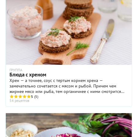
ГРУППА
Блюда с хреном
Хрен — а точнее, соус с тертым корнем хрена —
замечательно сочетается с мясом и рыбой. Причем чем
жирнее мясо или рыба, тем органичнее с ними смотрится
соус их тертого хрена. Классика жанра — холодец, ...
5
(5)
54 рецептов