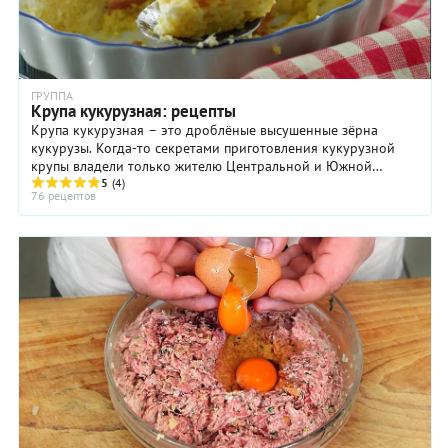
ГРУППА
Крупа кукурузная: рецепты
Крупа кукурузная – это дроблёные высушенные зёрна
кукурузы. Когда-то секретами приготовления кукурузной
крупы владели только жителю Центральной и Южной
Америки, но после того, как кукуруза прочно ...
5
(4)
76 рецептов