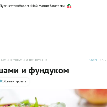
Путешествия
Новости
Мой Магнит
Заготовки
СНЫМИ ГРУШАМИ И ФУНДУКОМ
Shefs
13 и
ушами и фундуком
1
Комментировать