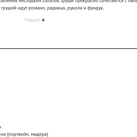
товления несладких салатов. Груши прекрасно сочетаются с ов
с грушей идут романо, радикьо, рукола и фундук.
Порций:
4
о
на (портвейн, мадера)