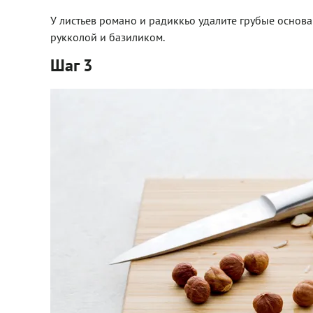
У листьев романо и радиккьо удалите грубые основан
рукколой и базиликом.
Шаг 3