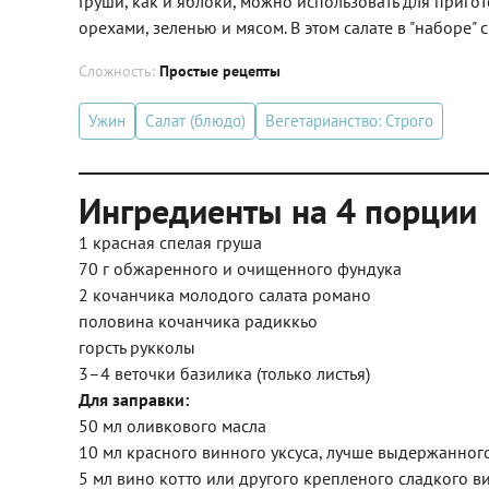
Груши, как и яблоки, можно использовать для приго
орехами, зеленью и мясом. В этом салате в "наборе" 
Сложность:
Простые рецепты
Ужин
Салат (блюдо)
Вегетарианство: Строго
Ингредиенты на 4 порции
1 красная спелая груша
70 г обжаренного и очищенного фундука
2 кочанчика молодого салата романо
половина кочанчика радиккьо
горсть рукколы
3–4 веточки базилика (только листья)
Для заправки:
50 мл оливкового масла
10 мл красного винного уксуса, лучше выдержанног
5 мл вино котто или другого крепленого сладкого ви