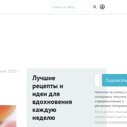
юня 2025 г.
Лучшие
Подписать
рецепты и
идеи для
Нажимая на кнопку, я
соглашаюсь получать
вдохновения
информационные и
рекламные материал
каждую
Ваши данные защищ
неделю
Yandex SmartCaptcha
Условия использован