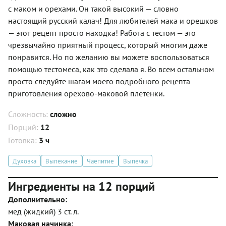
с маком и орехами. Он такой высокий — словно
настоящий русский калач! Для любителей мака и орешков
— этот рецепт просто находка! Работа с тестом — это
чрезвычайно приятный процесс, который многим даже
понравится. Но по желанию вы можете воспользоваться
помощью тестомеса, как это сделала я. Во всем остальном
просто следуйте шагам моего подробного рецепта
приготовления орехово-маковой плетенки.
Сложность:
сложно
Порций:
12
Готовка:
3 ч
Духовка
Выпекание
Чаепитие
Выпечка
Ингредиенты на 12 порций
Дополнительно:
мед (жидкий) 3 ст. л.
Маковая начинка: