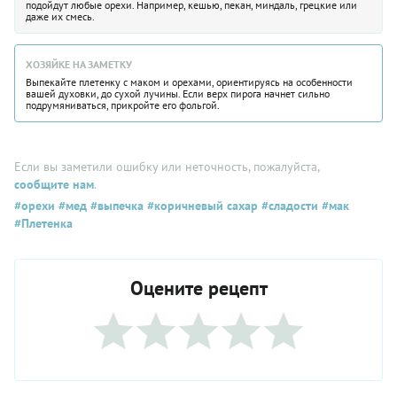
подойдут любые орехи. Например, кешью, пекан, миндаль, грецкие или
даже их смесь.
ХОЗЯЙКЕ НА ЗАМЕТКУ
Выпекайте плетенку с маком и орехами, ориентируясь на особенности
вашей духовки, до сухой лучины. Если верх пирога начнет сильно
подрумяниваться, прикройте его фольгой.
Если вы заметили ошибку или неточность, пожалуйста,
сообщите нам
.
#орехи
#мед
#выпечка
#коричневый сахар
#сладости
#мак
#Плетенка
Оцените рецепт