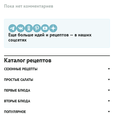
Пока нет комментариев
Еще больше идей и рецептов — в наших
соцсетях
Каталог рецептов
СЕЗОННЫЕ РЕЦЕПТЫ
Рецепты из капусты
ПРОСТЫЕ САЛАТЫ
Блюда с картошкой
Простые салаты
ПЕРВЫЕ БЛЮДА
Рецепты с грибами
Салат Оливье
Яблочные пироги
Щи
ВТОРЫЕ БЛЮДА
Салат Цезарь
Рецепты с клюквой
Борщ
Салат Нисуаз
Котлеты
ПОПУЛЯРНОЕ
Блюда из тыквы
Рассольник