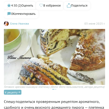
4.50 (2)
Оценить
В избранное
Поделиться
0
Комментировать
Елена Иванова
03 июня 2025 г.
Готовим орехово-маковую плетенку
(Фото: Фото пользователя, автора рецепта)
Ор
К рецепту
Спешу поделиться проверенным рецептом ароматного,
сдобного и очень вкусного домашнего пирога — плетенка