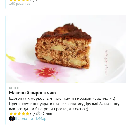
все-таки, маковые семена чаще всего ...
160 рецептов
РЕЦЕПТ
Маковый пирог к чаю
Вдогонку к морковным палочкам и пирожок «родился» ;)
Пренепременно украсит ваше чаепитие, Друзья! А, главное,
как всегда - и быстро, и просто, и вкусно ;)
40 мин
5
(3)
Шарлотта ДеМар