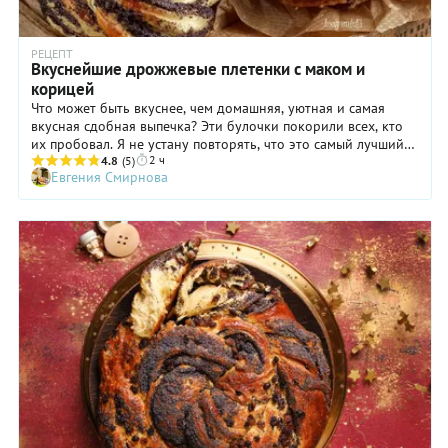
РЕЦЕПТ
Вкуснейшие дрожжевые плетенки с маком и
корицей
Что может быть вкуснее, чем домашняя, уютная и самая
вкусная сдобная выпечка? Эти булочки покорили всех, кто
их пробовал. Я не устану повторять, что это самый лучший
2 ч
рецепт из всех, что я пробовала. С радостью делюсь с ним с
4.8
(5)
Евгения Смирнова
вами.