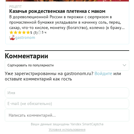
РЕЦЕПТ
Казачья рождественская плетенка с маком
В дореволюционной России в пирожки с сюрпризом в
промасленной бумажке укладывали в начинку соль, перец,
сахар, что-то кислое, монетку (богатство), колечко (к браку),
3 ч
пустую бумажку (ничего не изменится), кусочек кружева (к
5
(3)
gastronom
прибавлению в семействе), нитку (путешествия), изюм (к
новым друзьям). Пустых пирожков не было.
Комментарии
Сортировать по популярности
Уже зарегистрированны на gastronom.ru?
Войдите
или
оставьте комментарий как гость
Ваши данные защищены Yandex SmartCaptcha
Условия использования