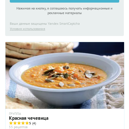
Нажимая на кнопку, я соглашаюсь получать информационные и
рекламные материалы
Ваши данные защищены Yandex SmartCaptcha
Условия использования
ГРУППА
Красная чечевица
5
(4)
55 рецептов