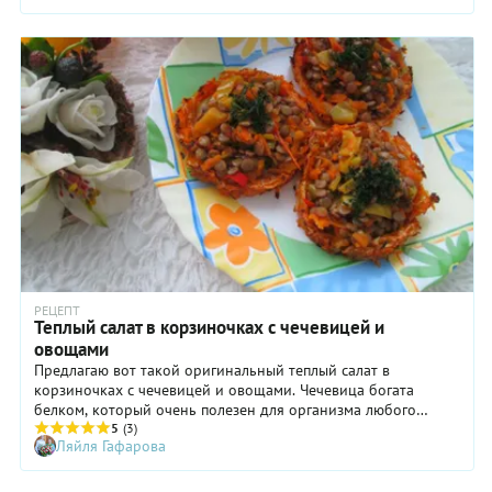
РЕЦЕПТ
Теплый салат в корзиночках с чечевицей и
овощами
Предлагаю вот такой оригинальный теплый салат в
корзиночках с чечевицей и овощами. Чечевица богата
белком, который очень полезен для организма любого
человека. Этот превосходный салат из чечевицы и овощей
5
(3)
Ляйля Гафарова
подойдет как для праздничного стола, так и на каждый день.
Легкий и вкусный!