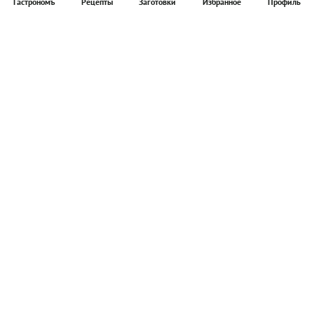
Гастрономъ
Рецепты
Заготовки
Избранное
Профиль
Главная
Рецепты
Продукты
Здоровье
Путешествия