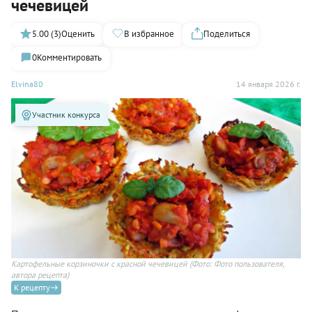
чечевицей
5.00 (3)
Оценить
В избранное
Поделиться
0
Комментировать
Elvina80
14 января 2026 г.
Участник конкурса
Картофельные корзиночки с красной чечевицей
(Фото: Фото пользователя,
автора рецепта)
К рецепту