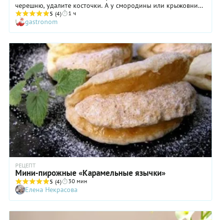
черешню, удалите косточки. А у смородины или крыжовника
1 ч
маникюрными ножницами обрежьте плодоножки.
5
(4)
gastronom
РЕЦЕПТ
Мини-пирожные «Карамельные язычки»
30 мин
5
(4)
Елена Некрасова