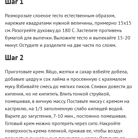
Шаг 1
Разморозьте слоеное тесто естественным образом,
нарежьте квадратами нужной величины, примерно 15х15
см. Разогрейте духовку до 180 С. Застелите противень
бумагой для выпечки. Выложите тесто и выпекайте 15-20
минут. Остудите и разделите на две части по слоям.
Шаг 2
Приготовьте крем. Яйцо, желтки и сахар взбейте добела,
добавьте цедру и сок лайма и просеянную с крахмалом
муку. Взбивайте смесь до мягких пиков. Сливки довести до
кипения, но не кипятить. Влить тонкой струйкой,
помешивая, в яичную массу. Поставьте миску с кремом на
кастрюлю, на 1/3 заполненную слабо кипящей водой.
Варите до загустения, 7-10 мин., постоянно помешивая.
Готовый крем можно протереть через сито. Накройте
поверхность крема пленкой, прижав ее, чтобы воздух
полностью вышел и она прилипла к крему. Остудите до