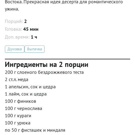
Востока. Прекрасная идея десерта для романтического
ужина.
Порций:
2
Готовка:
45 мин
Доп. время:
1 ч
Духовка
Выпечка
Ингредиенты на 2 порции
200 г слоеного бездрожжевого теста
2 ст.л. меда
1 апельсин, сок и цедра
1 лайм, сок и цедра
100 г фиников
100 г чернослива
100 г кураги
100 г урюка
по 50 г фисташек и миндаля