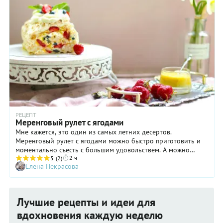
РЕЦЕПТ
Меренговый рулет с ягодами
Мне кажется, это один из самых летних десертов.
Меренговый рулет с ягодами можно быстро приготовить и
моментально съесть с большим удовольствем. А можно
2 ч
убрать в холодильник для пропитки на 3 ч. Дольше хранить
5
(2)
Елена Некрасова
его не нужно – меренга легко промокает от соседства с
ягодным соком и кремом, но для некоторых именно такой –
размокший – рулет и есть лучшее дополнение к кофе.
Лучшие рецепты и идеи для
вдохновения каждую неделю