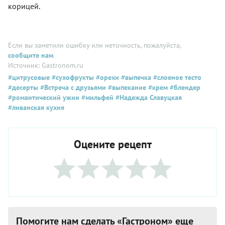
корицей.
Если вы заметили ошибку или неточность, пожалуйста,
сообщите нам
.
Источник: Gastronom.ru
#цитрусовые
#сухофрукты
#орехи
#выпечка
#слоеное тесто
#десерты
#Встреча с друзьями
#выпекание
#крем
#блендер
#романтический ужин
#мильфей
#Надежда Славуцкая
#ливанская кухня
Оцените рецепт
Помогите нам сделать «Гастроном» еще