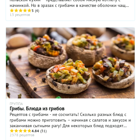
начинкой. Но в зразах с грибами в качестве оболочки чаще
всего используется размятый картофель ...
5
(4)
13 рецептов
ГРУППА
Грибы. Блюда из грибов
Рецептов с грибами - не сосчитать! Сколько разных блюд с
грибами можно приготовить – начиная с салатов и закусок и
заканчивая сытными рагу! Для некоторых блюд подходят
только определённые грибы, в ...
4.84
(31)
2378 рецептов