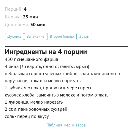
Порций:
4
Готовка:
25 мин
Доп. время:
30 мин
Духовка
Запекание
Второе блюдо
Зразы
Ингредиенты на 4 порции
450 г смешанного фарша
4 яйца (3 сварить, одно оставить сырым)
небольшая горсть сушеных грибов, залить кипятком на
пару часов, отжать и мелко нарезать
1 зубчик чеснока, пропустить через пресс
кусочек хлеба, замочить в молоке и потом отжать
1 луковица, мелко нарезать
2 ст. л. панировочных сухарей
соль - перец по вкусу
Таблица мер и весов