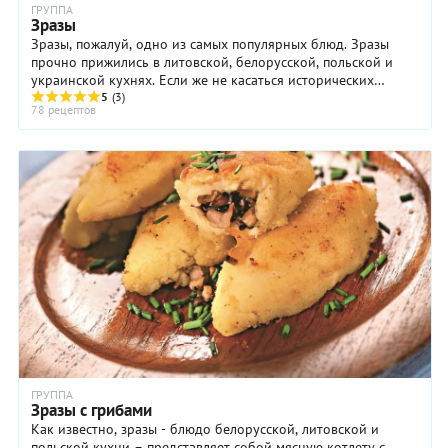
ГРУППА
Зразы
Зразы, пожалуй, одно из самых популярных блюд. Зразы
прочно прижились в литовской, белорусской, польской и
украинской кухнях. Если же не касаться исторических
аспектов, то зразы — это котлеты из мяса ...
5
(3)
78 рецептов
ГРУППА
Зразы с грибами
Как известно, зразы - блюдо белорусской, литовской и
польской кухни – представляет собой мясную котлету с