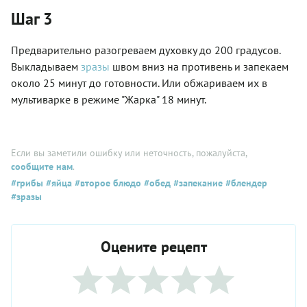
Шаг 3
Предварительно разогреваем духовку до 200 градусов.
Выкладываем
зразы
швом вниз на противень и запекаем
около 25 минут до готовности. Или обжариваем их в
мультиварке в режиме "Жарка" 18 минут.
Если вы заметили ошибку или неточность, пожалуйста,
сообщите нам
.
#грибы
#яйца
#второе блюдо
#обед
#запекание
#блендер
#зразы
Оцените рецепт