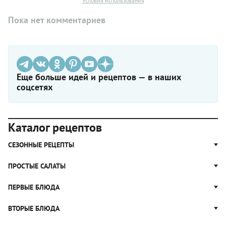
Условия использования
Пока нет комментариев
Еще больше идей и рецептов — в наших
соцсетях
Каталог рецептов
СЕЗОННЫЕ РЕЦЕПТЫ
Рецепты из капусты
ПРОСТЫЕ САЛАТЫ
Блюда с картошкой
Простые салаты
ПЕРВЫЕ БЛЮДА
Рецепты с грибами
Салат Оливье
Яблочные пироги
Щи
ВТОРЫЕ БЛЮДА
Салат Цезарь
Рецепты с клюквой
Борщ