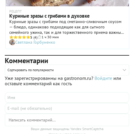
РЕЦЕПТ
Куриные зразы с грибами в духовке
Куриные зразы с грибами под сметанно-сливочным соусом
— блюдо, одинаково подходящее как для сытного
семейного ужина, так и для торжественного приема важных
1 ч 30 мин
гостей! Этот рецепт как бескрайнее поле для экспериментов!
5
(4)
Светлана Горбуненко
Хотите — замените магазинные шампиньоны на лесные
грибы: получится еще ароматнее и вкуснее! Хотите —
используйте разные виды фарша и даже их смесь. Колдовать
Комментарии
со специями — тоже не возбраняется. В общем,
вдохновляйтесь и творите! Ниже я подробно расскажу, как
приготовить вкуснейшие зразы из куриного фарша с
Сортировать по популярности
грибами!
Уже зарегистрированны на gastronom.ru?
Войдите
или
оставьте комментарий как гость
Ваши данные защищены Yandex SmartCaptcha