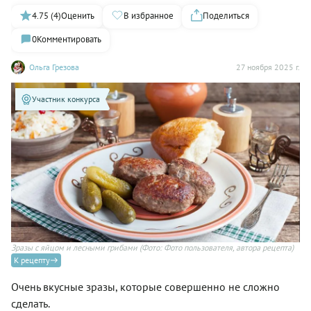
4.75 (4)
Оценить
В избранное
Поделиться
0
Комментировать
Ольга Грезова
27 ноября 2025 г.
Участник конкурса
Зразы с яйцом и лесными грибами
(Фото: Фото пользователя, автора рецепта)
К рецепту
Очень вкусные зразы, которые совершенно не сложно
сделать.