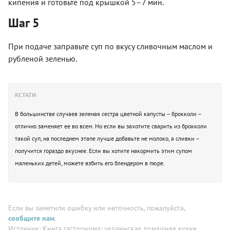
кипения и готовьте под крышкой 5–7 мин.
Шаг 5
При подаче заправьте суп по вкусу сливочным маслом и
рубленой зеленью.
КСТАТИ
В большинстве случаев зеленая сестра цветной капусты – брокколи –
отлично заменяет ее во всем. Но если вы захотите сварить из брокколи
такой суп, на последнем этапе лучше добавьте не молоко, а сливки –
получится гораздо вкуснее. Если вы хотите накормить этим супом
маленьких детей, можете взбить его блендером в пюре.
Если вы заметили ошибку или неточность, пожалуйста,
сообщите нам
.
Источник: Книга гастронома: украинская домашняя кухня