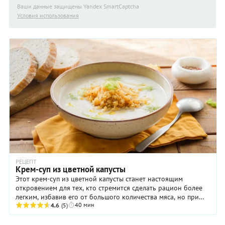
Ваши данные защищены Yandex SmartCaptcha
Условия использования
РЕЦЕПТ
Крем-суп из цветной капусты
Этот крем-суп из цветной капусты станет настоящим
откровением для тех, кто стремится сделать рацион более
легким, избавив его от большого количества мяса, но при
40 мин
этом не готов поступиться вкусом. В ...
4.6
(5)