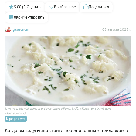
5.00 (5)
Оценить
В избранное
Поделиться
0
Комментировать
gastronom
03 августа 2025 г.
Суп из цветной капусты с молоком
(Фото: ООО «Издательский дом
«Гастроном»)
К рецепту
Когда вы задумчиво стоите перед овощным прилавком в