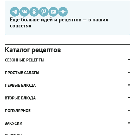
Еще больше идей и рецептов — в наших
соцсетях
Каталог рецептов
СЕЗОННЫЕ РЕЦЕПТЫ
Рецепты из капусты
ПРОСТЫЕ САЛАТЫ
Блюда с картошкой
Простые салаты
ПЕРВЫЕ БЛЮДА
Рецепты с грибами
Салат Оливье
Яблочные пироги
Щи
ВТОРЫЕ БЛЮДА
Салат Цезарь
Рецепты с клюквой
Борщ
Салат Нисуаз
Котлеты
ПОПУЛЯРНОЕ
Блюда из тыквы
Рассольник
Салат Мимоза
Плов
Гороховый суп
Пицца
ЗАКУСКИ
Крабовый салат
Пельмени
Суп солянка
Сырники
Вареники
Жюльен