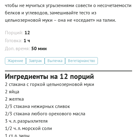
чтобы не мучиться угрызениями совести о несочетаемости
белков и углеводов, замешивайте тесто из
цельнозерновой муки – она не «оседает» на талии.
Порций:
12
Готовка:
1 ч
Доп. время:
50 мин
Жарение
Завтрак
Выпечка
Вегетарианство
Ингредиенты на 12 порций
2 стакана с горкой цельнозерновой муки
2 яйца
2 желтка
2/3 стакана нежирных сливок
2/3 стакана любого орехового масла
3 ч. л. разрыхлителя
1/2 ч. л. морской соли
1 ст. л. зиры