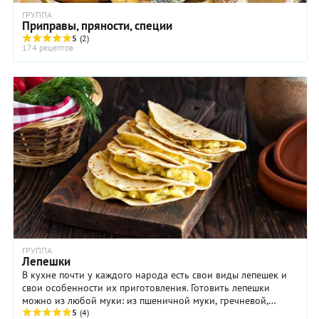
ГРУППА
Приправы, пряности, специи
5
(2)
174 рецептов
ГРУППА
Лепешки
В кухне почти у каждого народа есть свои виды лепешек и
свои особенности их приготовления. Готовить лепешки
можно из любой муки: из пшеничной муки, гречневой,
ржаной, гороховой, овсяной муки. Тесто ...
5
(4)