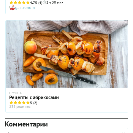
2 ч 30 мин
цитрусовые ноты. Во-вторых — мы добавили в варенье
4.75
(4)
gastronom
сердцевинки абрикосовых косточек, тем самым сделав его
текстуру более интересной. В-третьих, что тоже очень
необычно, для варки сиропа использовали не обычный
белый сахар, а коричневый: это, опять же, самым
позитивным образом отразилось на вкусе варенья из
абрикосов с ядрышками. Готовьте его и дегустируйте с
удовольствием!
ГРУППА
Рецепты с абрикосами
5
(2)
238 рецептов
Комментарии