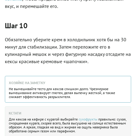
вкус, и перемешайте его.
Шаг 10
Обязательно уберите крем в холодильник хотя бы на 30
минут для стабилизации. Затем переложите его в
кулинарный мешок и через фигурную насадку отсадите на
кексы красивые кремовые «шапочки».
ХОЗЯЙКЕ НА ЗАМЕТКУ
Не вымешивайте тесто для кексов слишком долго. Чрезмерное
вымешивание активирует глютен, делая выпечку жесткой, а также
снижает эффективность разрыхлителя.
КСТАТИ
Для кексов на кефире с курагой выбирайте
сухофрукты
правильно: сухая,
сморщенная курага, скорее всего, была высушена на солнце естественным
образом. А яркая, гладкая на вид и жирная на ощупь наверняка была
обработана серным газом или парафином.