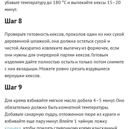
убавьте температуру до 180 °C и выпекайте кексы 15–20
минут.
Шаг 8
Проверьте готовность кексов, проколов один из них сухой
деревянной шпажкой, она должна остаться сухой и
чистой. Аккуратно извлеките выпечку из формочек, если
они нужны для очередной партии кексов. Готовым
изделиям дайте полностью остыть и только потом снимите
с них вкладыши. Можете ровно срезать вздувшиеся
верхушки кексов.
Шаг 9
Для крема взбивайте мягкое масло добела 4–5 минут. Оно
обязательно должно быть комнатной температуры.
Добавьте сахарную пудру, отложенное пюре из кураги и
взбивайте еще пару минут. Влейте 1 чайную ложку
коньяка
, чтобы придать сливочному крему изысканный