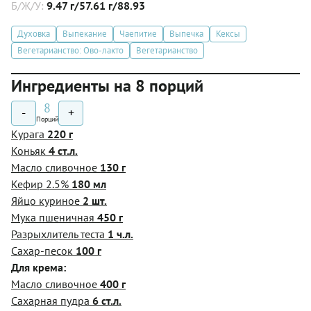
Б/Ж/У:
9.47 г/57.61 г/88.93
Духовка
Выпекание
Чаепитие
Выпечка
Кексы
Вегетарианство: Ово-лакто
Вегетарианство
Ингредиенты на 8 порций
8
-
+
Порций
Курага
220 г
Коньяк
4 ст.л.
Масло сливочное
130 г
Кефир 2.5%
180 мл
Яйцо куриное
2 шт.
Мука пшеничная
450 г
Разрыхлитель теста
1 ч.л.
Сахар-песок
100 г
Для крема:
Масло сливочное
400 г
Сахарная пудра
6 ст.л.