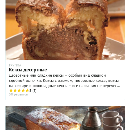
ГРУППА
Кексы десертные
Десертные или сладкие кексы – особый вид сладкой
сдобной выпечки. Кексы с изюмом, творожные кексы, кексы
на кефире и шоколадные кексы – все названия не перечесть.
Но при всем многообразии рецептов, в ...
5
(5)
58 рецептов