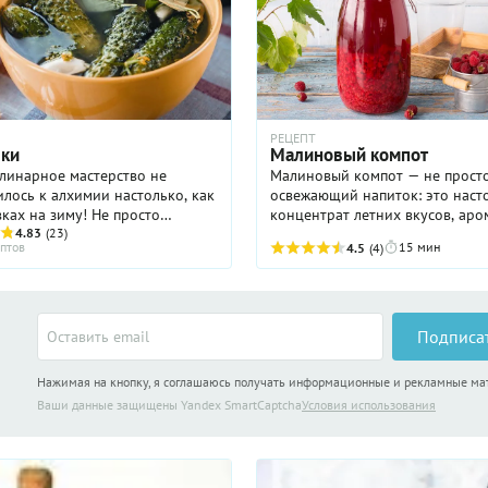
РЕЦЕПТ
вки
Малиновый компот
линарное мастерство не
Малиновый компот — не прост
лось к алхимии настолько, как
освежающий напиток: это нас
вках на зиму! Не просто
концентрат летних вкусов, ар
ь продукты съедобными, но и
4.83
(23)
особенного, беззаботного наст
птов
15 мин
4.5
(4)
 их вкус в лучшую сторону –
К счастью, готовится такое чуд
 искусство, ...
просто, поэтому не ...
Подписа
Нажимая на кнопку, я соглашаюсь получать информационные и рекламные м
Ваши данные защищены Yandex SmartCaptcha
Условия использования