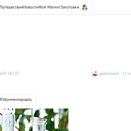
Путешествия
Новости
Мой Магнит
Заготовки
ЫЙ УКСУС
gastronom
21 и
0
Комментировать