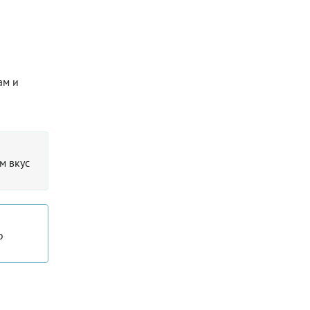
ам и
м вкус
о