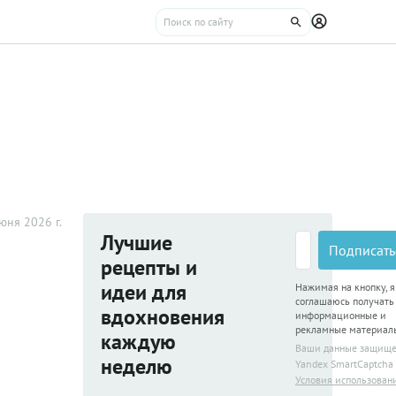
юня 2026 г.
Лучшие
Подписать
рецепты и
идеи для
Нажимая на кнопку, я
соглашаюсь получать
вдохновения
информационные и
рекламные материал
каждую
Ваши данные защищ
неделю
Yandex SmartCaptcha
Условия использован