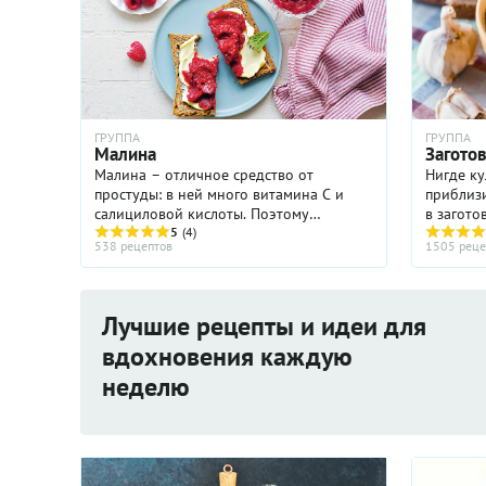
ГРУППА
ГРУППА
Малина
Загото
Малина – отличное средство от
Нигде ку
простуды: в ней много витамина С и
приблизи
салициловой кислоты. Поэтому
в загото
заготовки из малины должны быть в
5
(4)
сохранит
538 рецептов
1505 реце
каждом доме. Сварите варенье-
изменить
пятиминутку или протрите малину с
настоящее
сахаром. ...
Лучшие рецепты и идеи для
вдохновения каждую
неделю