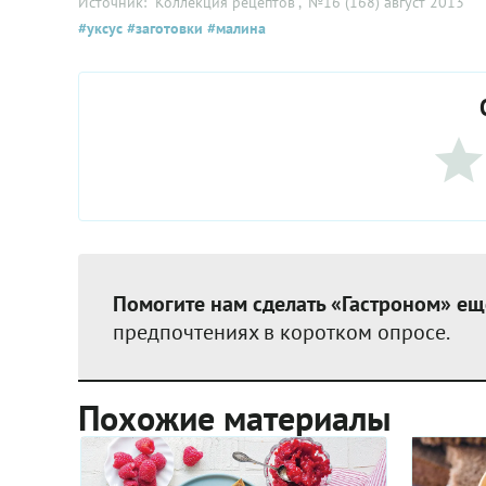
Источник: "Коллекция рецептов"
, №16 (168) август 2013
#уксус
#заготовки
#малина
Помогите нам сделать «Гастроном» ещ
предпочтениях в коротком опросе.
Похожие материалы