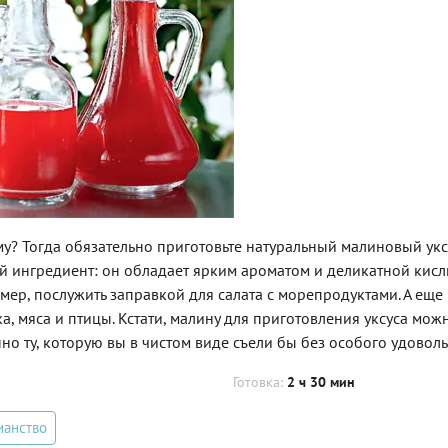
у? Тогда обязательно приготовьте натуральный малиновый укс
ый ингредиент: он обладает ярким ароматом и деликатной кис
ер, послужить заправкой для салата с морепродуктами. А еще
, мяса и птицы. Кстати, малину для приготовления уксуса можн
но ту, которую вы в чистом виде съели бы без особого удоволь
Готовка:
2 ч 30 мин
ианство