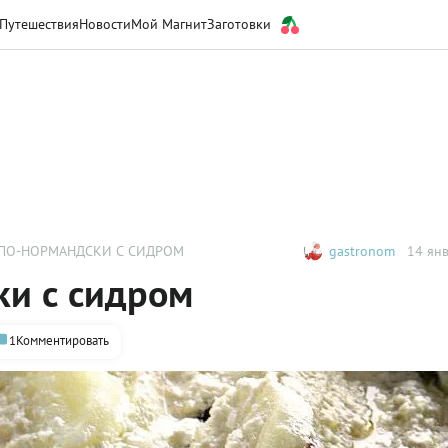
Путешествия
Новости
Мой Магнит
Заготовки
ПО-НОРМАНДСКИ С СИДРОМ
gastronom
14 янв
ки с сидром
1
Комментировать