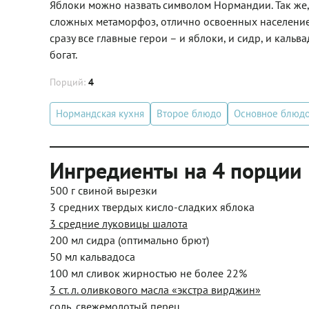
Яблоки можно назвать символом Нормандии. Так же, 
сложных метаморфоз, отлично освоенных население
сразу все главные герои – и яблоки, и сидр, и кальв
богат.
Порций:
4
Нормандская кухня
Второе блюдо
Основное блюд
Ингредиенты на 4 порции
500 г свиной вырезки
3 средних твердых кисло-сладких яблока
3 средние луковицы шалота
200 мл сидра (оптимально брют)
50 мл кальвадоса
100 мл сливок жирностью не более 22%
3 ст. л. оливкового масла «экстра вирджин»
соль, свежемолотый перец