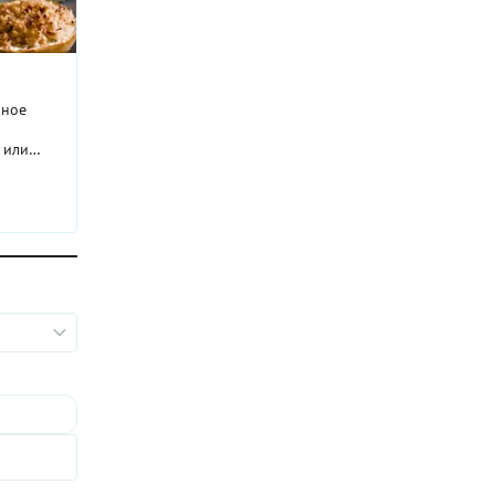
чное
 или
 в