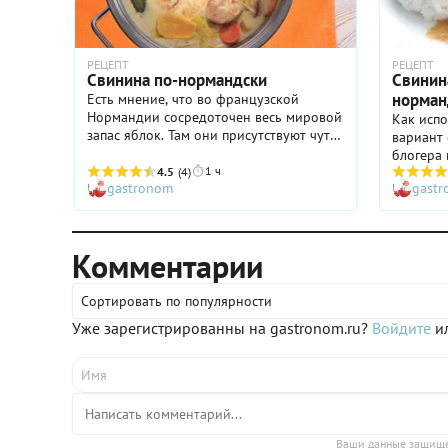
РЕЦЕПТ
РЕЦЕПТ
Свинина по-нормандски
Свинин
норман
Есть мнение, что во французской
Нормандии сосредоточен весь мировой
Как исп
запас яблок. Там они присутствуют чуть
вариант 
не в каждом рецепте. И если какой-
блогера 
нибудь яблочный суп во многих
1 ч
4.5
(4)
gastronom
gast
российских домах не приживётся, то
свинина, тушёная в яблочном соке,
понравится почти всем.
Комментарии
Сортировать по популярности
Уже зарегистрированны на gastronom.ru?
Войдите
ил
Ваши данные защище