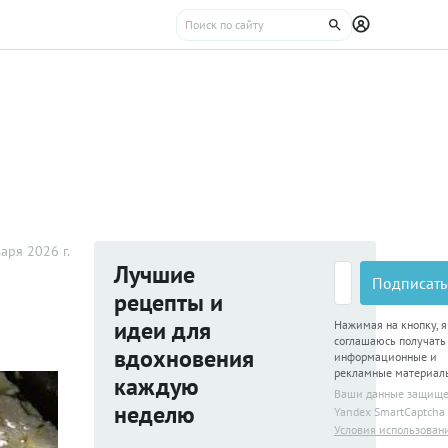
аря 2026 г.
Лучшие
Подписать
рецепты и
идеи для
Нажимая на кнопку, я
соглашаюсь получать
вдохновения
информационные и
рекламные материал
каждую
Ваши данные защищ
неделю
Yandex SmartCaptcha
Условия использован