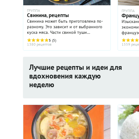
ГРУППА
ГРУППА
Свинина, рецепты
Францу
Свинина может быть приготовлена по-
Изысканн
разному. Это зависит и от выбранного
экономич
куска мяса. Части свиной туши
французс
различаются структурой: мягкостью или
на разви
5
(5)
жесткостью, наличием или отсутствием
европейс
1380 рецептов
1559 реце
жировых прослоек (мясо ...
европейс
...
Лучшие рецепты и идеи для
вдохновения каждую
неделю