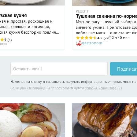
РЕЦЕПТ
зская кухня
Тушеная свинина по-норм
ая и простая, роскошная и
Мясное рагу – лучший выбор д
ная, сложная и логичная,
зимнего ужина. Приготовьте ср
кая кухня бесспорно повлияла
побольше мяса – оно станет вк
тие всей современой
2 ч 40 мин
следующий день
4.5
(2)
5
(4)
gastronom
кой – да и не только
птов
кой - кулинарии. Разве можно
Подписа
Нажимая на кнопку, я соглашаюсь получать информационные и рекламные м
Ваши данные защищены Yandex SmartCaptcha
Условия использования