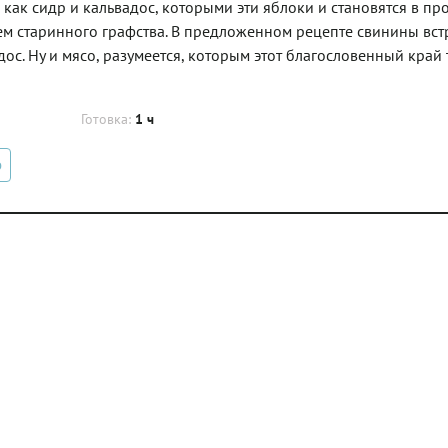
как сидр и кальвадос, которыми эти яблоки и становятся в пр
м старинного графства. В предложенном рецепте свинины вст
адос. Ну и мясо, разумеется, которым этот благословенный край
Готовка:
1 ч
о