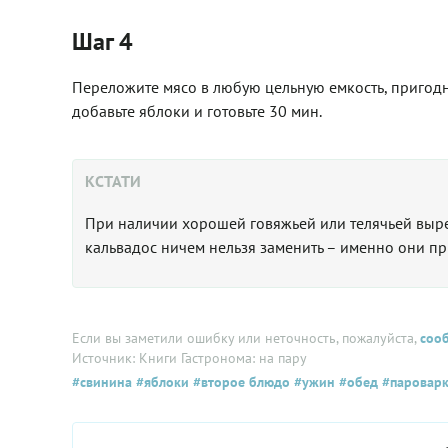
Шаг 4
Переложите мясо в любую цельную емкость, пригодну
добавьте яблоки и готовьте 30 мин.
КСТАТИ
При наличии хорошей говяжьей или телячьей вырез
кальвадос ничем нельзя заменить – именно они пр
Если вы заметили ошибку или неточность, пожалуйста,
соо
Источник: Книги Гастронома: на пару
#свинина
#яблоки
#второе блюдо
#ужин
#обед
#паровар