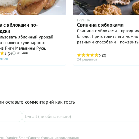
ГРУППА
а с яблоками по-
Свинина с яблоками
дски
Свинина с яблоками - праздни
блюдо. Приготовить его можно
ользовать яблочный урожай –
разными способами - пожарить
от нашего кулинарного
потушить на сковороде, запечь
из Риги Мальвины Русе.
духовке или приготовить в
30 мин
5
(3)
5
(2)
ronom
мультиварке.
24 рецептов
и оставьте комментарий как гость
ны Yandex SmartCaptcha
Условия использования