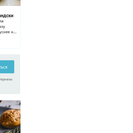
андски
ля
азу
уснее на
ться
атериалы