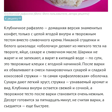
Клубничное рафаэлло
(Фото: Фото пользователя, автора рецепта)
К рецепту
Клубничное рафаэлло — домашняя версия знаменитых
конфет, только с целой ягодой внутри и творожным
тестом вместо сливочного крема. Никакой сгущенки и
белого шоколада: «оболочку» делают из мягкого теста на
твороге, яйце, сахаре и сливочном масле. Шарики не
жарят и не запекают, а варят в кипящей воде — по сути,
это творожные клецки с ягодной начинкой. После варки
их обваливают в смеси панировочных сухарей и сладкой
кокосовой стружки — та самая «рафаэлловская» оболочка.
Сухари дают легкий хруст, стружка — узнаваемый аромат и
вид. Клубника внутри остается свежей и сочной, а
творожное тесто после варки становится очень нежным.
Десерт готовится за пятнадцать минут, не считая варки, а
съедается — еще быстрее.