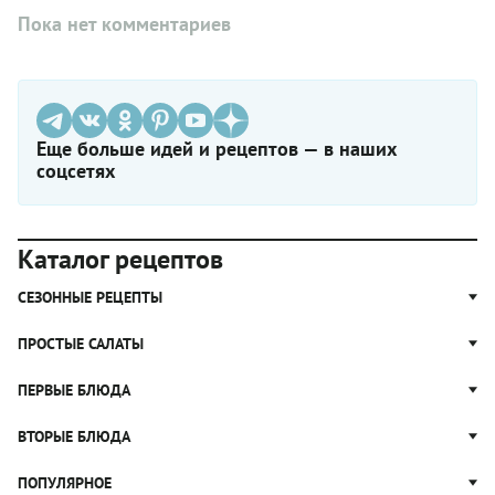
Пока нет комментариев
Еще больше идей и рецептов — в наших
соцсетях
Каталог рецептов
СЕЗОННЫЕ РЕЦЕПТЫ
Рецепты из капусты
ПРОСТЫЕ САЛАТЫ
Блюда с картошкой
Простые салаты
ПЕРВЫЕ БЛЮДА
Рецепты с грибами
Салат Оливье
Яблочные пироги
Щи
ВТОРЫЕ БЛЮДА
Салат Цезарь
Рецепты с клюквой
Борщ
Салат Нисуаз
Котлеты
ПОПУЛЯРНОЕ
Блюда из тыквы
Рассольник