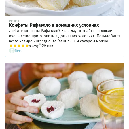
РЕЦЕПТ
Конфеты Рафаэлло в домашних условиях
Любите конфеты Рафаэлло? Если да, то знайте: похожие
очень легко приготовить в домашних условиях. Понадобятся
всего четыре ингредиента (ванильным сахаром можно
30 мин
пренебречь) и полчаса свободного времени. Правда, на
5
(29)
fiero
застывание конфетной массы уйдет около двенадцати часов,
но если приготовить ее на ночь и убрать в холодильник, то
напряженно ждать готовности не придется. Залог успеха
конфет Рафаэлло — качественные продукты, поэтому
постарайтесь найти масло, изготовленное из натуральных
сливок, и хорошую сгущенку без растительных добавок.
Если вы все сделаете правильно, получите исключительно
вкусный десерт, который и на праздничный стол подать не
стыдно.