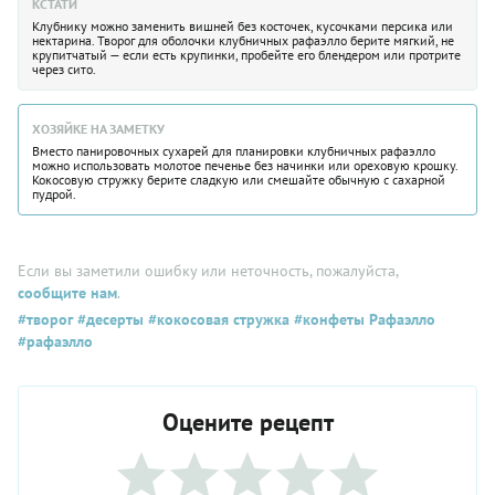
КСТАТИ
Клубнику можно заменить вишней без косточек, кусочками персика или
нектарина. Творог для оболочки клубничных рафаэлло берите мягкий, не
крупитчатый — если есть крупинки, пробейте его блендером или протрите
через сито.
ХОЗЯЙКЕ НА ЗАМЕТКУ
Вместо панировочных сухарей для планировки клубничных рафаэлло
можно использовать молотое печенье без начинки или ореховую крошку.
Кокосовую стружку берите сладкую или смешайте обычную с сахарной
пудрой.
Если вы заметили ошибку или неточность, пожалуйста,
сообщите нам
.
#творог
#десерты
#кокосовая стружка
#конфеты Рафаэлло
#рафаэлло
Оцените рецепт