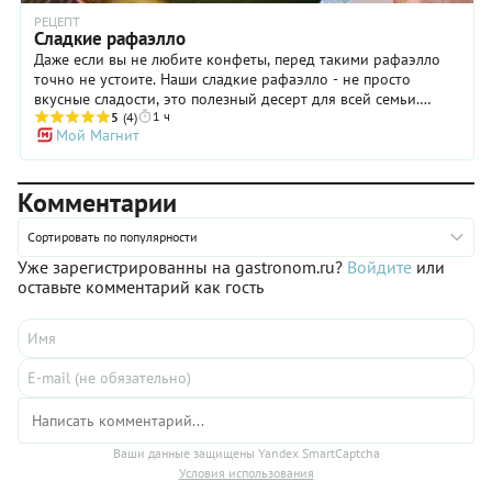
РЕЦЕПТ
Сладкие рафаэлло
Даже если вы не любите конфеты, перед такими рафаэлло
точно не устоите. Наши сладкие рафаэлло - не просто
вкусные сладости, это полезный десерт для всей семьи.
1 ч
Рецепт оригинальных «конфеток» включает минимум
5
(4)
Мой Магнит
ингредиентов - творог, чернослив, вишню, кокосовую
стружку для обсыпки и совсем немного сахарной пудры (
при желании от нее можно отказаться или использовать
Комментарии
другой сладкий натурпродукт). Так что если ваш ребенок
попросит еще одну рафаэлку, не отказывайте ему в
удовольствии. Творожные конфеты с сухофруктами можно
Сортировать по популярности
подать на завтрак и полдник, к чаю, кофе, какао.
Уже зарегистрированны на gastronom.ru?
Войдите
или
оставьте комментарий как гость
Ваши данные защищены Yandex SmartCaptcha
Условия использования