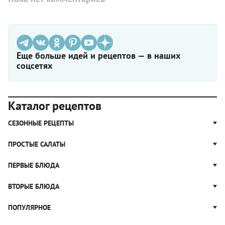
Еще больше идей и рецептов — в наших
соцсетях
Каталог рецептов
СЕЗОННЫЕ РЕЦЕПТЫ
Рецепты из капусты
ПРОСТЫЕ САЛАТЫ
Блюда с картошкой
Простые салаты
ПЕРВЫЕ БЛЮДА
Рецепты с грибами
Салат Оливье
Яблочные пироги
Щи
ВТОРЫЕ БЛЮДА
Салат Цезарь
Рецепты с клюквой
Борщ
Салат Нисуаз
Котлеты
ПОПУЛЯРНОЕ
Блюда из тыквы
Рассольник
Салат Мимоза
Плов
Гороховый суп
Пицца