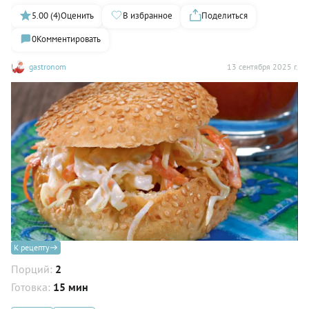
5.00 (4)
Оценить
В избранное
Поделиться
0
Комментировать
gastronom
13 сентября 2025 г.
К рецепту
Порций:
2
Готовка:
15 мин