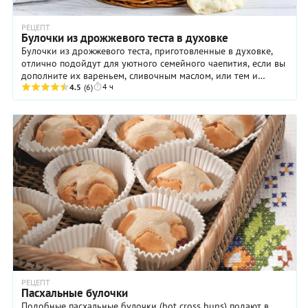
РЕЦЕПТ
Булочки из дрожжевого теста в духовке
Булочки из дрожжевого теста, приготовленные в духовке,
отлично подойдут для уютного семейного чаепития, если вы
дополните их вареньем, сливочным маслом, или тем и
4 ч
другим. Кроме того, такую выпечку ...
4.5
(6)
РЕЦЕПТ
Пасхальные булочки
Подобные пасхальные булочки (hot cross buns) подают в