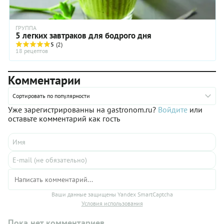
ГРУППА
5 легких завтраков для бодрого дня
5
(2)
18 рецептов
Комментарии
Сортировать по популярности
Уже зарегистрированны на gastronom.ru?
Войдите
или
оставьте комментарий как гость
Ваши данные защищены Yandex SmartCaptcha
Условия использования
Пока нет комментариев