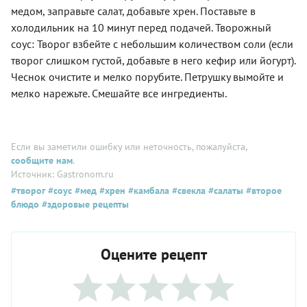
медом, заправьте салат, добавьте хрен. Поставьте в
холодильник на 10 минут перед подачей. Творожный
соус: Творог взбейте с небольшим количеством соли (если
творог слишком густой, добавьте в него кефир или йогурт).
Чеснок очистите и мелко порубите. Петрушку вымойте и
мелко нарежьте. Смешайте все ингредиенты.
Если вы заметили ошибку или неточность, пожалуйста,
сообщите нам
.
Источник: Gastronom.ru
#творог
#соус
#мед
#хрен
#камбала
#свекла
#салаты
#второе
блюдо
#здоровые рецепты
Оцените рецепт