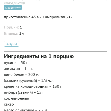
автора рецепта)
К рецепту
приготовление 45 мин импровизация)
Порций:
1
Готовка:
1 ч
Закуска
Ингредиенты на 1 порцию
цукини – 50 г
апельсин – 1 шт.
вино белое – 200 мл
базилик (сушеный) – 1/3 ч. л.
креветка холодноводная – 130 г
имбирь (свежий) – 15 г
сок лимонный
сахар
масло оливковое – 2 ч. л.