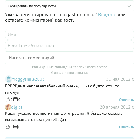
Сортировать по популярности
Уже зарегистрированны на gastronom.ru?
Войдите
или
оставьте комментарий как гость
Ваши данные защищены Yandex SmartCaptcha
Условия использования
froggysmile2008
31 мая 2012 г.
БРРРР,вид непрезентабельный очень,.....как будто кто -то
плюнул
0
0
Ответить
olgica
20 апреля 2012 г.
Какая ужасно неаппетитная фотография! Я бы даже сказала,
вызывающая отвращение!!! :(:(:(
0
0
Ответить