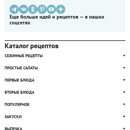
Еще больше идей и рецептов — в наших
соцсетях
Каталог рецептов
СЕЗОННЫЕ РЕЦЕПТЫ
Рецепты из капусты
ПРОСТЫЕ САЛАТЫ
Блюда с картошкой
Простые салаты
ПЕРВЫЕ БЛЮДА
Рецепты с грибами
Салат Оливье
Яблочные пироги
Щи
ВТОРЫЕ БЛЮДА
Салат Цезарь
Рецепты с клюквой
Борщ
Салат Нисуаз
Котлеты
ПОПУЛЯРНОЕ
Блюда из тыквы
Рассольник
Салат Мимоза
Плов
Гороховый суп
Пицца
ЗАКУСКИ
Крабовый салат
Пельмени
Суп солянка
Сырники
Вареники
Жюльен
ВЫПЕЧКА