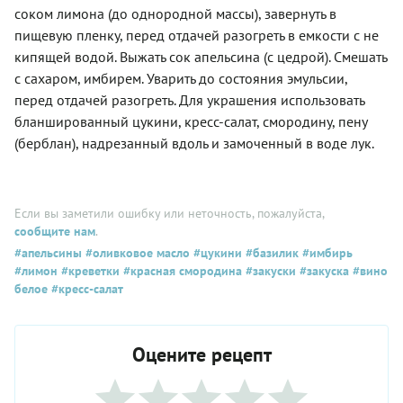
соком лимона (до однородной массы), завернуть в
пищевую пленку, перед отдачей разогреть в емкости с не
кипящей водой. Выжать сок апельсина (с цедрой). Смешать
с сахаром, имбирем. Уварить до состояния эмульсии,
перед отдачей разогреть. Для украшения использовать
бланшированный цукини, кресс-салат, смородину, пену
(берблан), надрезанный вдоль и замоченный в воде лук.
Если вы заметили ошибку или неточность, пожалуйста,
сообщите нам
.
#апельсины
#оливковое масло
#цукини
#базилик
#имбирь
#лимон
#креветки
#красная смородина
#закуски
#закуска
#вино
белое
#кресс-салат
Оцените рецепт