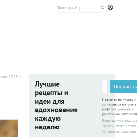
юля 2025 г.
Лучшие
Подписать
рецепты и
идеи для
Нажимая на кнопку, я
соглашаюсь получать
вдохновения
информационные и
рекламные материал
каждую
Ваши данные защищ
неделю
Yandex SmartCaptcha
Условия использован