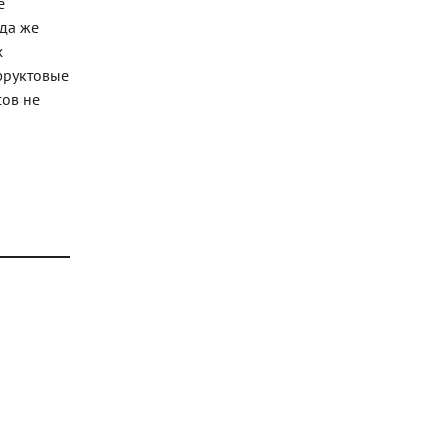
е
гда же
х
фруктовые
сов не