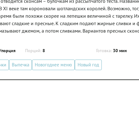
отводится сконсам – булочкам из рассыпчатого теста. Названи
В XI веке там короновали шотландских королей. Возможно, то
 время были похожи скорее на лепешки величиной с тарелку. И
ывают сладкие и пресные. К сладким подают жирные сливки и 
смазывают джемом, а потом сливками. Вариантов пресных скон
/порция
Порций:
8
Готовка:
30 мин
чки
Выпечка
Новогоднее меню
Новый год