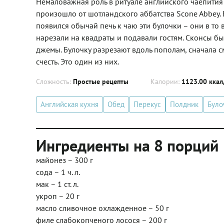
Немаловажная роль в ритуале английского чаепития 
произошло от шотландского аббатства Scone Abbey. 
появился обычай печь к чаю эти булочки – они в то
нарезали на квадраты и подавали гостям. Сконсы б
джемы. Булочку разрезают вдоль пополам, сначала 
счесть. Это один из них.
Сложность:
Простые рецепты
Калории:
1123.00 ккал
Английская кухня
Обед
Перекус
Полдник
Було
Ингредиенты на 8 порций
майонез – 300 г
сода – 1 ч. л.
мак – 1 ст. л.
укроп – 20 г
масло сливочное охлажденное – 50 г
филе слабокопченого лосося – 200 г