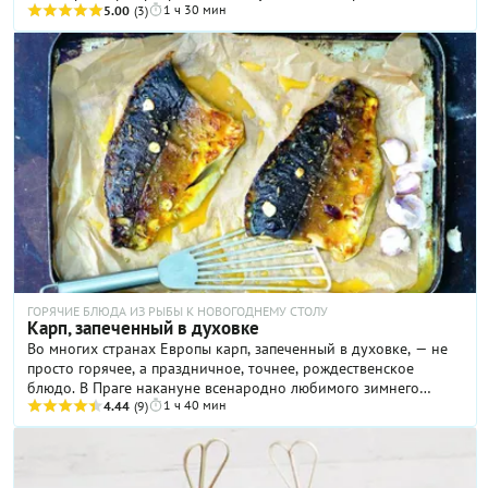
1 ч 30 мин
«Наполеон», и всякие пирожки, а летом – ватрушки с ягодным
5.00
(3)
пюре.
ГОРЯЧИЕ БЛЮДА ИЗ РЫБЫ К НОВОГОДНЕМУ СТОЛУ
Карп, запеченный в духовке
Во многих странах Европы карп, запеченный в духовке, — не
просто горячее, а праздничное, точнее, рождественское
блюдо. В Праге накануне всенародно любимого зимнего
1 ч 40 мин
праздника на улицах выстраиваются целые очереди желающих
4.44
(9)
приобрести свежевыловленную рыбу. Выбирают карпа не
только по величине, но и по форме, жирности и даже по
размеру чешуек! Дело в том, что некоторые чехи кладут одну
из них (от рождественской рыбы, разумеется) в кошелек, веря,