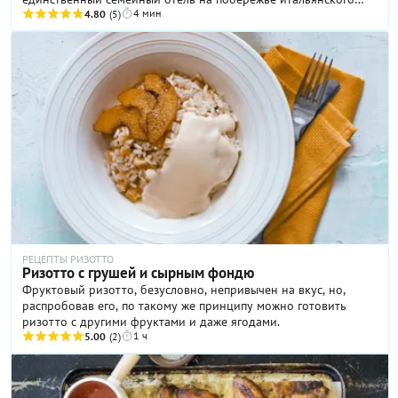
4 мин
озера Комо. А секретом приготовления этого блюда с нами
4.80
(5)
поделился шеф-повар мишленовского ресторана Mistral
Этторе Боккья
РЕЦЕПТЫ РИЗОТТО
Ризотто с грушей и сырным фондю
Фруктовый ризотто, безусловно, непривычен на вкус, но,
распробовав его, по такому же принципу можно готовить
ризотто с другими фруктами и даже ягодами.
1 ч
5.00
(2)