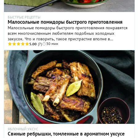
БЫСТРЫЕ РЕЦЕПТЫ
Малосольные помидоры быстрого приготовления
Малосольные помидоры быстрого приготовления понравятся
всем многочисленным любителям подобных холодных
закусок. Что и говорить, такое пристрастие вполне в
30 мин
традициях русской кухни. Ценность нашего рецепта — не
5.00
(7)
только в скорости приготовления помидоров, но и в их
замечательном вкусе: пикантном, многогранном, весьма
изысканном. Правда, хранится такая закуска не слишком
долго, но, поверьте, вам и не захочется особо выжидать. По
опыту скажем, что малосольные помидоры, приготовленные по
этому рецепту, разлетаются за несколько минут. Попробуйте и
убедитесь сами!
ЯБЛОЧНЫЙ УКСУС
Свиные ребрышки, томленные в ароматном уксусе