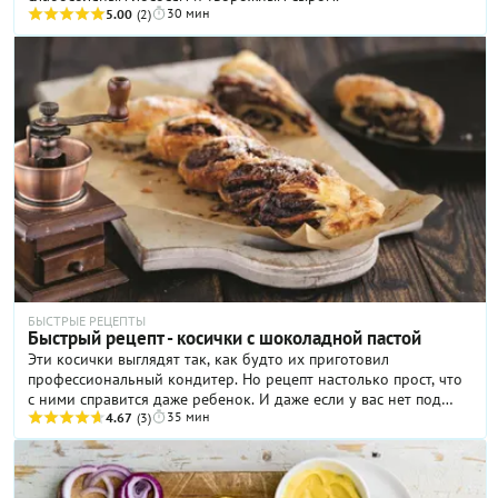
30 мин
5.00
(2)
БЫСТРЫЕ РЕЦЕПТЫ
Быстрый рецепт - косички с шоколадной пастой
Эти косички выглядят так, как будто их приготовил
профессиональный кондитер. Но рецепт настолько прост, что
с ними справится даже ребенок. И даже если у вас нет под
35 мин
рукой шоколадной пасты, просто смажьте тесто густым
4.67
(3)
джемом или просто посыпьте сахаром с корицей. Вкусно будет
в любом случае.