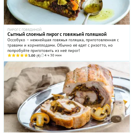
ПИРОГ С ГОВЯДИНОЙ
Сытный слоеный пирог с говяжьей голяшкой
Оссобуко – нежнейшая говяжья голяшка, приготовленная с
травами и корнеплодами. Обычно её едят с ризотто, но
попробуйте приготовить из неё пирог!
4 ч 30 мин
5.00
(4)