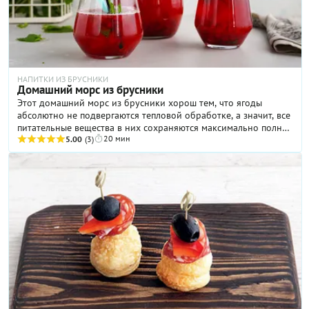
НАПИТКИ ИЗ БРУСНИКИ
Домашний морс из брусники
Этот домашний морс из брусники хорош тем, что ягоды
абсолютно не подвергаются тепловой обработке, а значит, все
питательные вещества в них сохраняются максимально полно.
20 мин
И это очень приятно, потому что в данном случае точно есть,
5.00
(3)
за что «бороться»! Брусника богата витаминами С, Е и PP,
калием, кальцием и марганцем. Кроме того, в этой ягоде
содержится значительное количество антоцианов и
флавоноидов, что обеспечивает ей мощное антиоксидантное
действие. А еще домашний морс из брусники прекрасно
освежает в жару и согревает в холод — если подать напиток
на стол горячим.