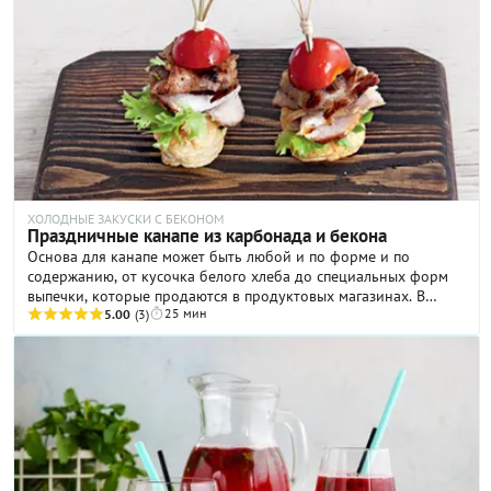
что она непременно принесет удачу. Поэтому многие
стараются выбирать рыбу с крупными чешуйками! Но, конечно
же, карпа запекают в духовке не только к празднику, а и
просто так. Вариантов приготовления этой рыбы — огромное
количество! Мы же предлагаем свою версию. Проверьте ее в
деле и убедитесь, что карп, запеченный в духовке, — очень
вкусное, нежное и ароматное блюдо!
ХОЛОДНЫЕ ЗАКУСКИ С БЕКОНОМ
Праздничные канапе из карбонада и бекона
Основа для канапе может быть любой и по форме и по
содержанию, от кусочка белого хлеба до специальных форм
выпечки, которые продаются в продуктовых магазинах. В
25 мин
нашем рецепте мы использовали готовое слоеное тесто.
5.00
(3)