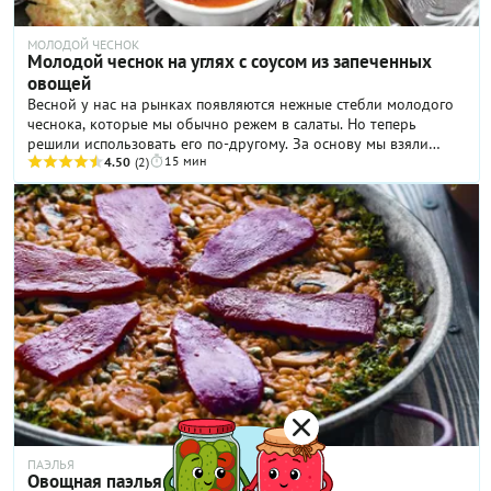
МОЛОДОЙ ЧЕСНОК
Молодой чеснок на углях с соусом из запеченных
овощей
Весной у нас на рынках появляются нежные стебли молодого
чеснока, которые мы обычно режем в салаты. Но теперь
решили использовать его по-другому. За основу мы взяли
15 мин
каталонское блюдо calcots – это особый вид лука, который у
4.50
(2)
нас не выращивается и не продается. По вкусу он больше
похож на нечто среднее между зеленым луком и молодым
пореем. Мы попробовали запечь по оригинальному рецепту
чеснок, и получилось удивительно вкусно. Подавайте печеный
чеснок с соусом из овощей и белым хлебом с чесночным
маслом.
ПАЭЛЬЯ
Овощная паэлья с рисом