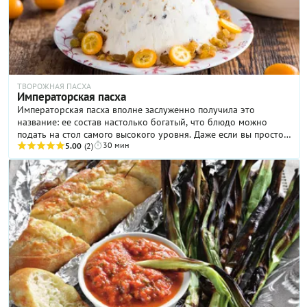
ТВОРОЖНАЯ ПАСХА
Императорская пасха
Императорская пасха вполне заслуженно получила это
название: ее состав настолько богатый, что блюдо можно
подать на стол самого высокого уровня. Даже если вы просто
30 мин
ознакомитесь со списком ингредиентов рецепта, сразу
5.00
(2)
поймете, о чем идет речь! Сливочное масло, десять желтков,
кешью, миндаль, цукаты, вяленая груша, изюм… И, конечно же,
натуральный творог превосходного качества, без которого
вкусная пасха просто не получится. Процесс приготовления,
впрочем, не отличается особой сложностью, в чем вы сможете
легко убедиться прямо сейчас.