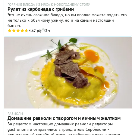
ГОРЯЧИЕ БЛЮДА ИЗ МЯСА К НОВОГОДНЕМУ СТОЛУ
Рулет из карбонада с грибами
Это не очень сложное блюдо, но вы вполне можете подать его
не только к обычному ужину, но и на самый настоящий
банкет.
3 ч
4.67
(6)
РАВИОЛИ
Домашние равиоли с творогом и яичным желтком
За рецептом настоящих домашних равиоли редакторы
gastronom.ru отправились в гранд отель Сербелони -
единственный семейный отель на побережье итальянского