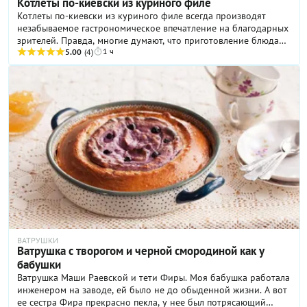
Котлеты по-киевски из куриного филе
Котлеты по-киевски из куриного филе всегда производят
незабываемое гастрономическое впечатление на благодарных
зрителей. Правда, многие думают, что приготовление блюда
1 ч
невероятно сложное, поэтому справиться с ним под силу
5.00
(4)
только очень опытной хозяйке. К счастью, это не так, и мы
готовы доказать вам это прямо сейчас! Порядок действий
такой: берете куриное филе, отбиваете его, по центру
размещаете кусочек масла, заворачиваете и обжариваете до
готовности. Готово! Хитрость нашего рецепта заключается в
использовании топленого масла для фритюра, что делает вкус
котлет по-киевски потрясающе нежным и изысканным.
ВАТРУШКИ
Ватрушка с творогом и черной смородиной как у
бабушки
Ватрушка Маши Раевской и тети Фиры. Моя бабушка работала
инженером на заводе, ей было не до обыденной жизни. А вот
ее сестра Фира прекрасно пекла, у нее был потрясающий