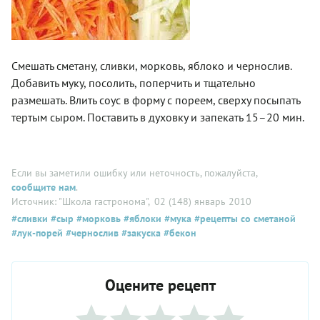
Смешать сметану, сливки, морковь, яблоко и чернослив.
Добавить муку, посолить, поперчить и тщательно
размешать. Влить соус в форму с пореем, сверху посыпать
тертым сыром. Поставить в духовку и запекать 15–20 мин.
Если вы заметили ошибку или неточность, пожалуйста,
сообщите нам
.
Источник: "Школа гастронома"
, 02 (148) январь 2010
#сливки
#сыр
#морковь
#яблоки
#мука
#рецепты со сметаной
#лук-порей
#чернослив
#закуска
#бекон
Оцените рецепт