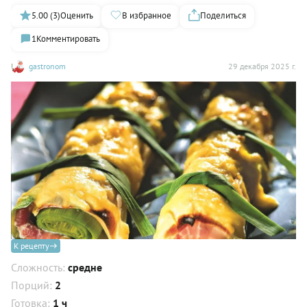
5.00 (3)
Оценить
В избранное
Поделиться
1
Комментировать
gastronom
29 декабря 2025 г.
К рецепту
Сложность:
средне
Порций:
2
Готовка:
1 ч