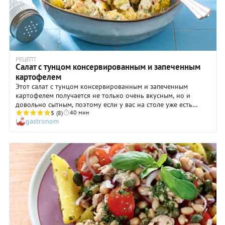
РЕЦЕПТ
Салат с тунцом консервированным и запеченным
картофелем
Этот салат с тунцом консервированным и запеченным
картофелем получается не только очень вкусным, но и
довольно сытным, поэтому если у вас на столе уже есть
40 мин
какие-то салаты или закуски, то готовьте его в небольшом
5
(8)
gastronom
объеме, четырех порций вполне хватит на шестерых.
Картофель для салата вы, конечно, можете и отварить, но с
запеченным выходит в разы вкуснее. Огурчики — тоже важно
выбрать «правильные» — хрустящие. Готовьте салат с
консервированным тунцом и картофелем по нашему
пошаговому рецепту — он точно придется вам по вкусу!