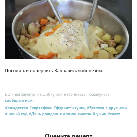
Посолить и поперчить. Заправить майонезом.
Если вы заметили ошибку или неточность, пожалуйста,
сообщите нам
.
#рождество
#картофель
#фуршет
#тунец
#Встреча с друзьями
#новый год
#День рождения
#романтический ужин
#салат
Оцените рецепт