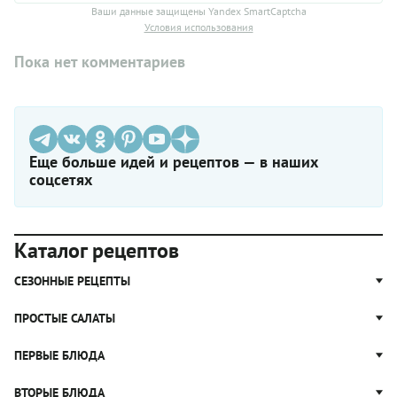
Ваши данные защищены Yandex SmartCaptcha
Условия использования
Пока нет комментариев
Еще больше идей и рецептов — в наших
соцсетях
Каталог рецептов
СЕЗОННЫЕ РЕЦЕПТЫ
Рецепты из капусты
ПРОСТЫЕ САЛАТЫ
Блюда с картошкой
Простые салаты
ПЕРВЫЕ БЛЮДА
Рецепты с грибами
Салат Оливье
Яблочные пироги
Щи
ВТОРЫЕ БЛЮДА