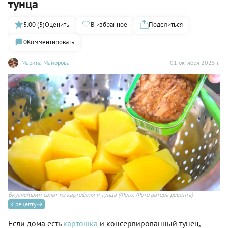
тунца
5.00 (5)
Оценить
В избранное
Поделиться
0
Комментировать
Марина Майорова
01 октября 2025 г.
Вкуснейший салат из картофеля и тунца
(Фото: Фото автора рецепта)
К рецепту
Если дома есть
картошка
и консервированный тунец,