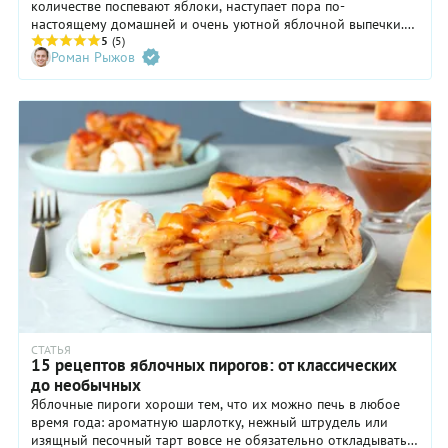
количестве поспевают яблоки, наступает пора по-
настоящему домашней и очень уютной яблочной выпечки.
Во всем мире люди пекут шарлотки, штрудели, пирожки,
5
(5)
Роман Рыжов
яблочные паи... Это вполне закономерно, ведь яблоки
распространены повсеместно, продаются в каждом магазине
и вполне бюджетны. Давайте разберемся, что можно
приготовить из свежих осенних яблок.
СТАТЬЯ
15 рецептов яблочных пирогов: от классических
до необычных
Яблочные пироги хороши тем, что их можно печь в любое
время года: ароматную шарлотку, нежный штрудель или
изящный песочный тарт вовсе не обязательно откладывать