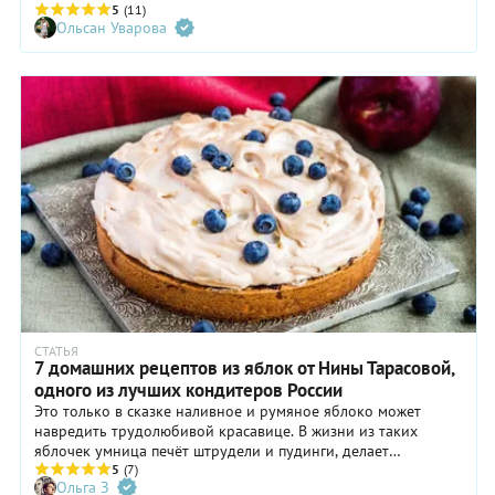
до яблочного сезона. А если вам посчастливилось собрать
5
(11)
Ольсан Уварова
щедрый урожай, излишки фруктов легко пристроить в
одном из 15 пирогов — рецепты ждут вас!
СТАТЬЯ
7 домашних рецептов из яблок от Нины Тарасовой,
одного из лучших кондитеров России
Это только в сказке наливное и румяное яблоко может
навредить трудолюбивой красавице. В жизни из таких
яблочек умница печёт штрудели и пудинги, делает
белёвскую пастилу и готовит пирог Белоснежки. А ещё
5
(7)
Ольга З
фотографирует этапы приготовления этих яблочных