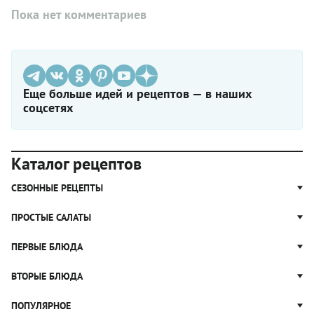
Пока нет комментариев
Еще больше идей и рецептов — в наших
соцсетях
Каталог рецептов
СЕЗОННЫЕ РЕЦЕПТЫ
Рецепты из капусты
ПРОСТЫЕ САЛАТЫ
Блюда с картошкой
Простые салаты
ПЕРВЫЕ БЛЮДА
Рецепты с грибами
Салат Оливье
Яблочные пироги
Щи
ВТОРЫЕ БЛЮДА
Салат Цезарь
Рецепты с клюквой
Борщ
Салат Нисуаз
Котлеты
ПОПУЛЯРНОЕ
Блюда из тыквы
Рассольник