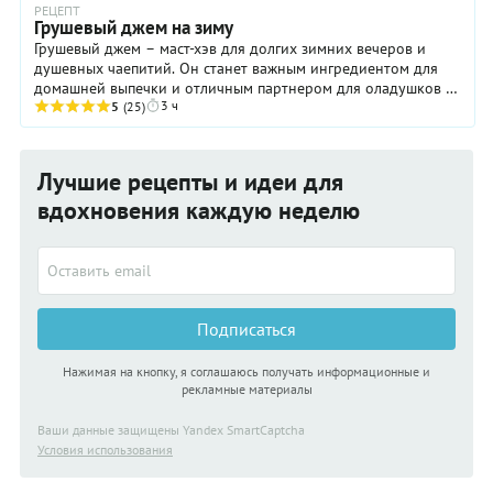
РЕЦЕПТ
Грушевый джем на зиму
Грушевый джем – маст-хэв для долгих зимних вечеров и
душевных чаепитий. Он станет важным ингредиентом для
домашней выпечки и отличным партнером для оладушков и
3 ч
блинчиков, сырников и запеканок. Десерт ...
5
(25)
Лучшие рецепты и идеи для
вдохновения каждую неделю
Подписаться
Нажимая на кнопку, я соглашаюсь получать информационные и
рекламные материалы
Ваши данные защищены Yandex SmartCaptcha
Условия использования