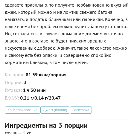
сделаете правильно, то получите необыкновенно вкусный
джем, который можно и на ломтик свежего батона
намазать, и подать к блинчикам или сырникам. Конечно, в
наше время без проблем можно купить баночку готового.
Но, согласитесь: в случае с домашним джемом вы точно
знаете, что в составе не будет никаких вредных
искусственных добавок! А значит, такое лакомство можно
и самому есть без опаски, и совершенно спокойно
кормить им близких, в том числе детей.
Калории:
81.39 ккал/порция
Порций:
3
Готовка:
1 ч 30 мин
Б/Ж/У:
0.21 г/0.14 г/20.47
Консервирование
Джем (блюдо)
Заготовка
Ингредиенты на 3 порции
груши – 1 кг