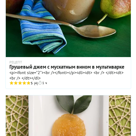
РЕЦЕПТ
Грушевый джем с мускатным вином в мультиварке
<p><font size="2"><br /></font></p><dl><dt> <br /> </dt><dt>
<br /> </dt></dl>
1 ч
5
(4)