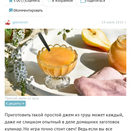
5.00 (7)
Оценить
В избранное
Поделиться
0
Комментировать
gastronom
19 июля 2025 г.
Простой джем из груш
К рецепту
Приготовить такой простой джем из груш может каждый,
даже не слишком опытный в деле домашних заготовок
кулинар. Но игра точно стоит свеч! Ведь если вы все